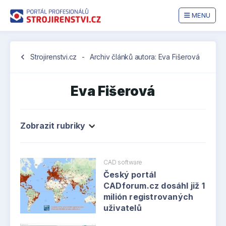
MENU
chevron_left
Strojirenstvi.cz
-
Archiv článků autora: Eva Fišerová
Eva Fišerová
Zobrazit rubriky
CAD software
Český portál
CADforum.cz dosáhl již 1
milión registrovaných
uživatelů