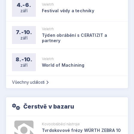
4.-6.
Veletrh
září
Festival vědy a techniky
Veletrh
7.-10.
Týden obrábění s CERATIZIT a
září
partnery
8.-10.
Veletrh
září
World of Machining
Všechny události
Čerstvě v bazaru
Kovoobráběcí nástroje
Tvrdokovové frézy WÜRTH ZEBRA 10