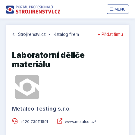
MENU
chevron_left
Strojirenstvi.cz
-
Katalog firem
+ Přidat firmu
Laboratorní děliče
materiálu
Metalco Testing s.r.o.
+420 739111591
www.metalco.cz/