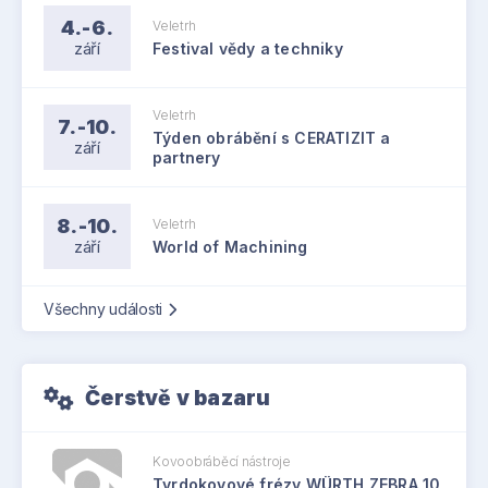
4.-6.
Veletrh
září
Festival vědy a techniky
Veletrh
7.-10.
Týden obrábění s CERATIZIT a
září
partnery
8.-10.
Veletrh
září
World of Machining
Všechny události
Čerstvě v bazaru
Kovoobráběcí nástroje
Tvrdokovové frézy WÜRTH ZEBRA 10