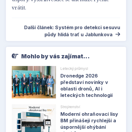
vrátit.
Další článek: Systém pro detekci sesuvu
půdy hlídá trať u Jablunkova
Mohlo by vás zajímat...
Letecký průmysl
Dronedge 2026
představí novinky v
oblasti dronů, AI i
leteckých technologií
Strojírenství
Moderní ohraňovací lisy
BM přinášejí rychlejší a
úspornější ohýbání