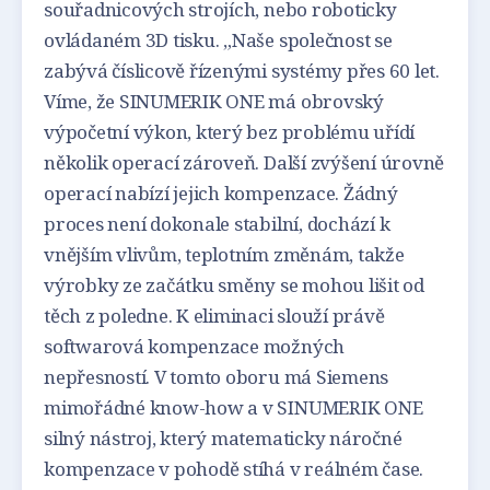
souřadnicových strojích, nebo roboticky
ovládaném 3D tisku. „Naše společnost se
zabývá číslicově řízenými systémy přes 60 let.
Víme, že SINUMERIK ONE má obrovský
výpočetní výkon, který bez problému uřídí
několik operací zároveň. Další zvýšení úrovně
operací nabízí jejich kompenzace. Žádný
proces není dokonale stabilní, dochází k
vnějším vlivům, teplotním změnám, takže
výrobky ze začátku směny se mohou lišit od
těch z poledne. K eliminaci slouží právě
softwarová kompenzace možných
nepřesností. V tomto oboru má Siemens
mimořádné know-how a v SINUMERIK ONE
silný nástroj, který matematicky náročné
kompenzace v pohodě stíhá v reálném čase.