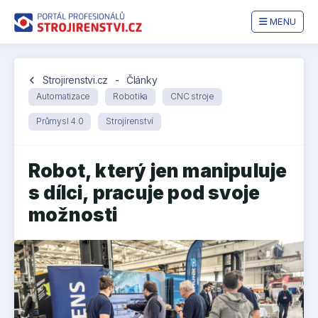
MENU
chevron_left
Strojirenstvi.cz
-
Články
Automatizace
Robotika
CNC stroje
Průmysl 4.0
Strojírenství
Robot, který jen manipuluje
s dílci, pracuje pod svoje
možnosti