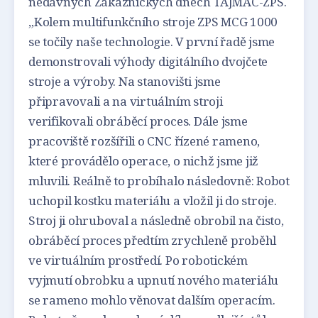
nedávných Zákaznických dnech TAJMAC-ZPS.
„Kolem multifunkčního stroje ZPS MCG 1000
se točily naše technologie. V první řadě jsme
demonstrovali výhody digitálního dvojčete
stroje a výroby. Na stanovišti jsme
připravovali a na virtuálním stroji
verifikovali obráběcí proces. Dále jsme
pracoviště rozšířili o CNC řízené rameno,
které provádělo operace, o nichž jsme již
mluvili. Reálně to probíhalo následovně: Robot
uchopil kostku materiálu a vložil ji do stroje.
Stroj ji ohruboval a následně obrobil na čisto,
obráběcí proces předtím zrychleně proběhl
ve virtuálním prostředí. Po robotickém
vyjmutí obrobku a upnutí nového materiálu
se rameno mohlo věnovat dalším operacím.