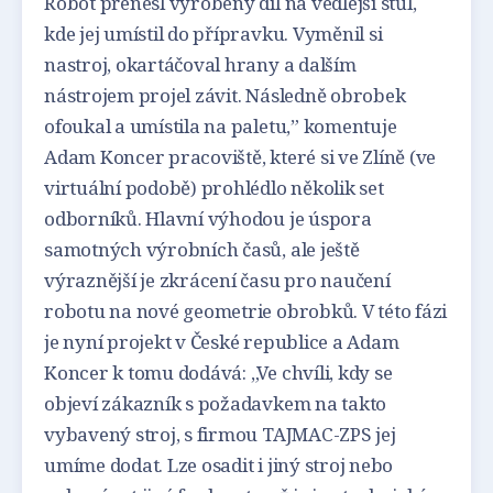
Robot přenesl vyrobený díl na vedlejší stůl,
kde jej umístil do přípravku. Vyměnil si
nastroj, okartáčoval hrany a dalším
nástrojem projel závit. Následně obrobek
ofoukal a umístila na paletu,” komentuje
Adam Koncer pracoviště, které si ve Zlíně (ve
virtuální podobě) prohlédlo několik set
odborníků. Hlavní výhodou je úspora
samotných výrobních časů, ale ještě
výraznější je zkrácení času pro naučení
robotu na nové geometrie obrobků. V této fázi
je nyní projekt v České republice a Adam
Koncer k tomu dodává: „Ve chvíli, kdy se
objeví zákazník s požadavkem na takto
vybavený stroj, s firmou TAJMAC-ZPS jej
umíme dodat. Lze osadit i jiný stroj nebo