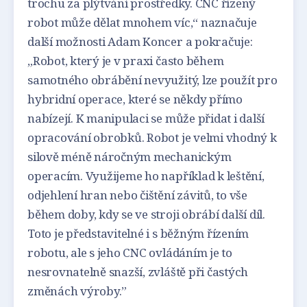
trochu za plýtvání prostředky. CNC řízený
robot může dělat mnohem víc,“ naznačuje
další možnosti Adam Koncer a pokračuje:
„Robot, který je v praxi často během
samotného obrábění nevyužitý, lze použít pro
hybridní operace, které se někdy přímo
nabízejí. K manipulaci se může přidat i další
opracování obrobků. Robot je velmi vhodný k
silově méně náročným mechanickým
operacím. Využijeme ho například k leštění,
odjehlení hran nebo čištění závitů, to vše
během doby, kdy se ve stroji obrábí další díl.
Toto je představitelné i s běžným řízením
robotu, ale s jeho CNC ovládáním je to
nesrovnatelně snazší, zvláště při častých
změnách výroby.”