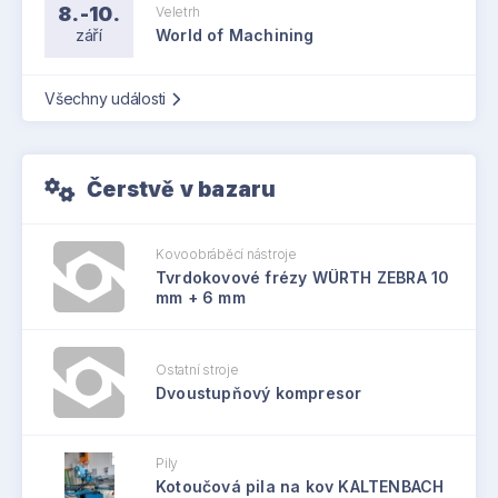
8.-10.
Veletrh
září
World of Machining
Všechny události
Čerstvě v bazaru
Kovoobráběcí nástroje
Tvrdokovové frézy WÜRTH ZEBRA 10
mm + 6 mm
Ostatní stroje
Dvoustupňový kompresor
Pily
Kotoučová pila na kov KALTENBACH