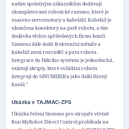
našim společným zákazníkům dodávají
zkompletované robotické rameno, které je
osazeno servomotory a kabeláží. Kabeláž je
ukončena konektory na patě robotu, a tím
dodávka těchto spřátelených firem končí.
Siemens dále dodá frekvenční měniče a
kabeláž mezi rozváděč a patu robotu.
Integrace do řídicího systému je jednoduchá,
existují skripty, které ovládání robotu
integrují do SINUMERIKu jako další řízený
kanál.“
Ukázka v TAJMAC-ZPS
Ukázka řešení Siemens pro strojaře včetně
Run MyRobot /Direct Control probíhala na