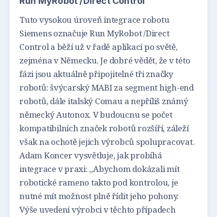
Run MyRobot /Direct Control
Tuto vysokou úroveň integrace robotu
Siemens označuje Run MyRobot /Direct
Control a běží už v řadě aplikací po světě,
zejména v Německu. Je dobré vědět, že v této
fázi jsou aktuálně připojitelné tři značky
robotů: švýcarský MABI za segment high-end
robotů, dále italský Comau a nepříliš známý
německý Autonox. V budoucnu se počet
kompatibilních značek robotů rozšíří, záleží
však na ochotě jejich výrobců spolupracovat.
Adam Koncer vysvětluje, jak probíhá
integrace v praxi: „Abychom dokázali mít
robotické rameno takto pod kontrolou, je
nutné mít možnost plně řídit jeho pohony.
Výše uvedení výrobci v těchto případech