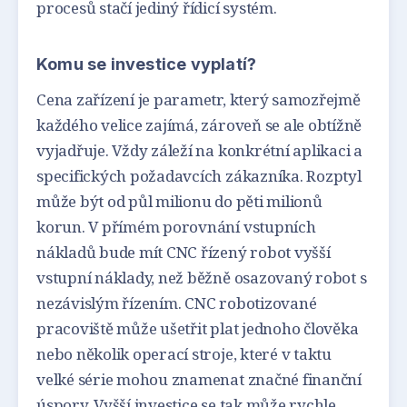
procesů stačí jediný řídicí systém.
Komu se investice vyplatí?
Cena zařízení je parametr, který samozřejmě
každého velice zajímá, zároveň se ale obtížně
vyjadřuje. Vždy záleží na konkrétní aplikaci a
specifických požadavcích zákazníka. Rozptyl
může být od půl milionu do pěti milionů
korun. V přímém porovnání vstupních
nákladů bude mít CNC řízený robot vyšší
vstupní náklady, než běžně osazovaný robot s
nezávislým řízením. CNC robotizované
pracoviště může ušetřit plat jednoho člověka
nebo několik operací stroje, které v taktu
velké série mohou znamenat značné finanční
úspory. Vyšší investice se tak může rychle