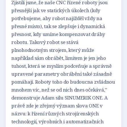
Zjistili jsme, že naše CNC řízené roboty jsou
přesnější jak ve statických úkolech (kdy
potřebujeme, aby robot najížděl vždy na
přesné místo), tak se zlepšuje i dynamická
přesnost, kdy umíme kompenzovat dráhy
robotu. Takový robot se stává
plnohodnotným strojem, který může
například sám obrábět, limitem je jen jeho
tuhost, která se myslím podceňuje a správně
upravené parametry obrábění také zásadně
pomáhají. Roboty toho do budoucna zvládnou
mnohem víc, než se od nich dnes očekává,”
demonstruje Adam sílu SINUMERIK ONE. A
právě zde je zřejmý význam slova ONE v
názvu: k řízení různých strojírenských
technologií, výrobních i automatizačních