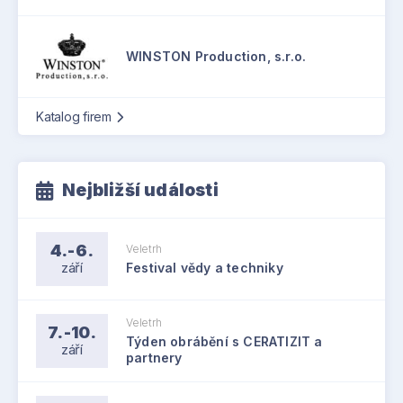
WINSTON Production, s.r.o.
Katalog firem
Nejbližší události
4.-6.
Veletrh
září
Festival vědy a techniky
Veletrh
7.-10.
Týden obrábění s CERATIZIT a
září
partnery