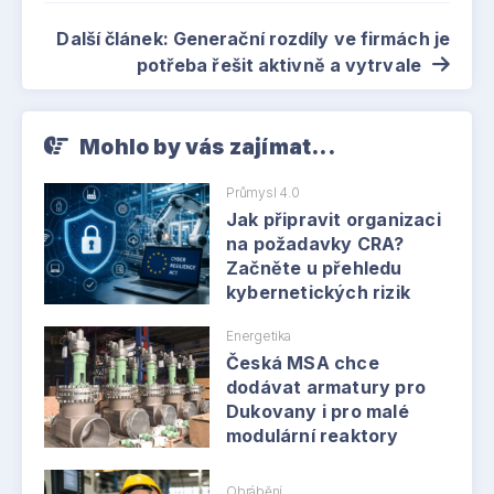
Další článek: Generační rozdíly ve firmách je
potřeba řešit aktivně a vytrvale
Mohlo by vás zajímat...
Průmysl 4.0
Jak připravit organizaci
na požadavky CRA?
Začněte u přehledu
kybernetických rizik
Energetika
Česká MSA chce
dodávat armatury pro
Dukovany i pro malé
modulární reaktory
Obrábění