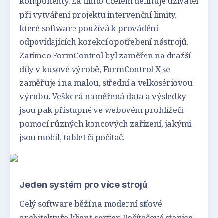
komponenty. Za tímto účelem definuje uživatel
při vytváření projektu intervenční limity,
které software používá k provádění
odpovídajících korekcí opotřebení nástrojů.
Zatímco FormControl byl zaměřen na dražší
díly v kusové výrobě, FormControl X se
zaměřuje i na malou, střední a velkosériovou
výrobu. Veškerá naměřená data a výsledky
jsou pak přístupné ve webovém prohlížeči
pomocí různých koncových zařízení, jakými
jsou mobil, tablet či počítač.
Jeden systém pro více strojů
Celý software běží na moderní síťové
architektuře klient-server. Počítačové stanice,