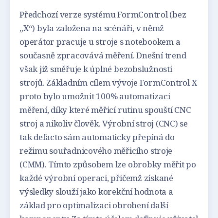
Předchozí verze systému FormControl (bez
„X“) byla založena na scénáři, v němž
operátor pracuje u stroje s notebookem a
současně zpracovává měření. Dnešní trend
však již směřuje k úplné bezobslužnosti
strojů. Základním cílem vývoje FormControl X
proto bylo umožnit 100% automatizaci
měření, díky které měřicí rutinu spouští CNC
stroj a nikoliv člověk. Výrobní stroj (CNC) se
tak defacto sám automaticky přepíná do
režimu souřadnicového měřicího stroje
(CMM). Tímto způsobem lze obrobky měřit po
každé výrobní operaci, přičemž získané
výsledky slouží jako korekční hodnota a
základ pro optimalizaci obrobení další