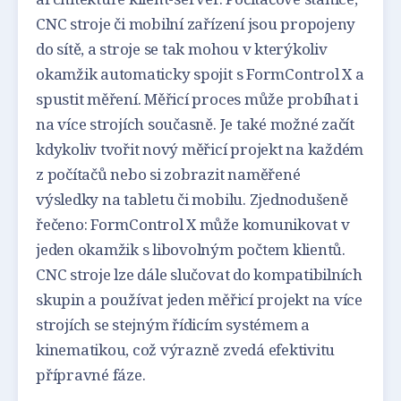
CNC stroje či mobilní zařízení jsou propojeny
do sítě, a stroje se tak mohou v kterýkoliv
okamžik automaticky spojit s FormControl X a
spustit měření. Měřicí proces může probíhat i
na více strojích současně. Je také možné začít
kdykoliv tvořit nový měřicí projekt na každém
z počítačů nebo si zobrazit naměřené
výsledky na tabletu či mobilu. Zjednodušeně
řečeno: FormControl X může komunikovat v
jeden okamžik s libovolným počtem klientů.
CNC stroje lze dále slučovat do kompatibilních
skupin a používat jeden měřicí projekt na více
strojích se stejným řídicím systémem a
kinematikou, což výrazně zvedá efektivitu
přípravné fáze.