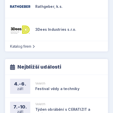
Rathgeber, k.s.
3Dees Industries s.r.o.
Katalog firem
Nejbližší události
4.-6.
Veletrh
září
Festival vědy a techniky
Veletrh
7.-10.
Týden obrábění s CERATIZIT a
září