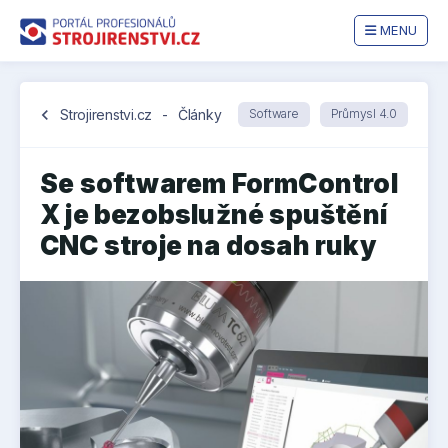
MENU
chevron_left
Strojirenstvi.cz
-
Články
Software
Průmysl 4.0
Se softwarem FormControl
X je bezobslužné spuštění
CNC stroje na dosah ruky