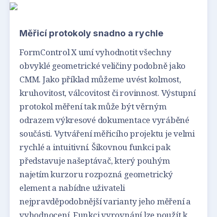
Měřicí protokoly snadno a rychle
FormControl X umí vyhodnotit všechny
obvyklé geometrické veličiny podobně jako
CMM. Jako příklad můžeme uvést kolmost,
kruhovitost, válcovitost či rovinnost. Výstupní
protokol měření tak může být věrným
odrazem výkresové dokumentace vyráběné
součásti. Vytváření měřicího projektu je velmi
rychlé a intuitivní. Šikovnou funkci pak
představuje našeptávač, který pouhým
najetím kurzoru rozpozná geometrický
element a nabídne uživateli
nejpravděpodobnější varianty jeho měření a
vyhodnocení. Funkci vyrovnání lze použít k