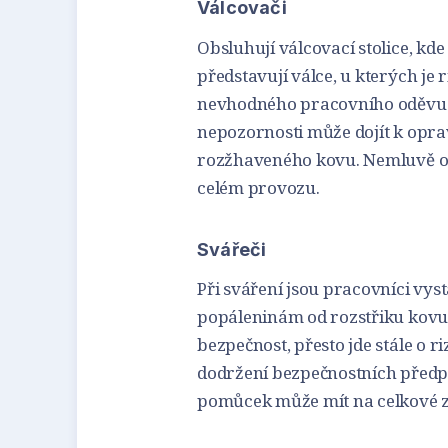
Válcovači
Obsluhují válcovací stolice, kde
představují válce, u kterých je 
nevhodného pracovního oděvu. V
nepozornosti může dojít k opra
rozžhaveného kovu. Nemluvě o p
celém provozu.
Svářeči
Při sváření jsou pracovníci vys
popáleninám od rozstřiku kov
bezpečnost, přesto jde stále o 
dodržení bezpečnostních předpi
pomůcek může mít na celkové z