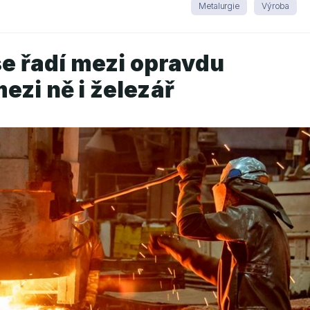
Metalurgie
Výroba
se řadí mezi opravdu
ezi ně i železář