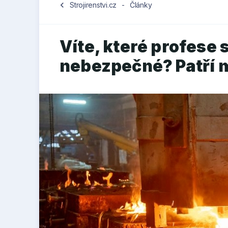
chevron_left
Strojirenstvi.cz
-
Články
Víte, které profese 
nebezpečné? Patří m