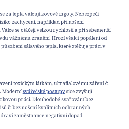
 se za tepla válcují kovové ingoty. Nebezpečí
riziko zachycení, například při nošení
álce se otáčejí velkou rychlostí a při sebemenší
vdu vážnému zranění. Hrozí však i popálení od
ůsobení sálavého tepla, které ztěžuje práci v
taveni toxickým látkám, ultrafialovému záření či
u. Moderní
svářečské postupy
sice zvyšují
rizikovou práci. Dlouhodobé svařování bez
sů či bez nošení kvalitních ochranných
draví zaměstnance negativní dopad.