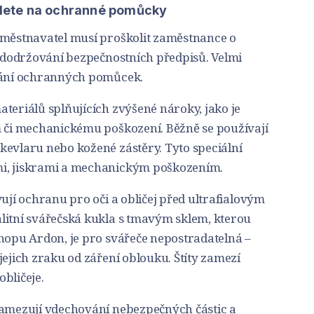
yslete na ochranné pomůcky
aměstnavatel musí proškolit zaměstnance o
a dodržování bezpečnostních předpisů. Velmi
ívání ochranných pomůcek.
ateriálů splňujících zvýšené nároky, jako je
m či mechanickému poškození. Běžně se používají
kevlaru nebo kožené zástěry. Tyto speciální
i, jiskrami a mechanickým poškozením.
vují ochranu pro oči a obličej před ultrafialovým
litní svářečská kukla s tmavým sklem, kterou
shopu Ardon, je pro svářeče nepostradatelná –
jejich zraku od záření oblouku. Štíty zamezí
bličeje.
zamezují vdechování nebezpečných částic a