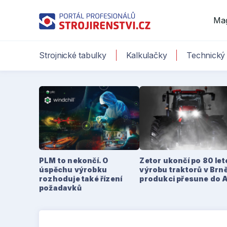
Ma
Strojnické tabulky
Kalkulačky
Technický 
PLM to nekončí. O
Zetor ukončí po 80 le
úspěchu výrobku
výrobu traktorů v Brně
rozhoduje také řízení
produkci přesune do 
požadavků