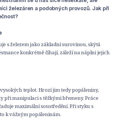
aměstnáním se u nás sice nesetkáte, ale
íci železáren a podobných provozů. Jak při
ečnost?
e
je s železem jako základní surovinou, skýtá
nance konkrétně číhají, záleží na náplni jejich
vysokých teplot. Hrozí jim tedy popáleniny,
zy při manipulaci s těžkými břemeny. Práce
žaduje maximální soustředění. Při styku s
to k vážným popáleninám.