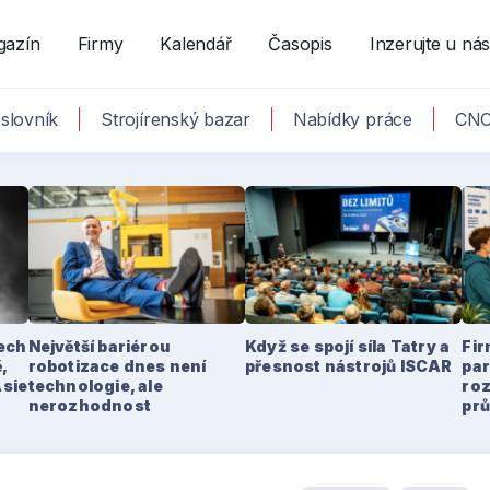
gazín
Firmy
Kalendář
Časopis
Inzerujte u ná
slovník
Strojírenský bazar
Nabídky práce
CNC
tech
Největší bariérou
Když se spojí síla Tatry a
Fir
,
robotizace dnes není
přesnost nástrojů ISCAR
par
Asie
technologie, ale
ro
nerozhodnost
pr