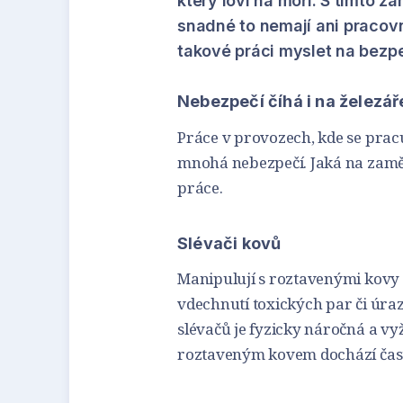
který loví na moři. S tímto z
snadné to nemají ani pracovn
takové práci myslet na bezp
Nebezpečí číhá i na železář
Práce v provozech, kde se pracu
mnohá nebezpečí. Jaká na zaměst
práce.
Slévači kovů
Manipulují s roztavenými kovy 
vdechnutí toxických par či úra
slévačů je fyzicky náročná a vy
roztaveným kovem dochází čas