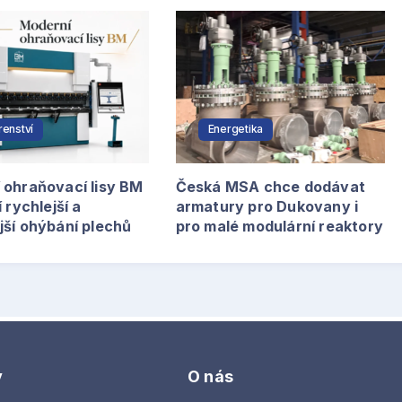
írenství
Energetika
 ohraňovací lisy BM
Česká MSA chce dodávat
í rychlejší a
armatury pro Dukovany i
jší ohýbání plechů
pro malé modulární reaktory
y
O nás