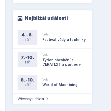
Nejbližší události
4.-6.
Veletrh
září
Festival vědy a techniky
Veletrh
7.-10.
Týden obrábění s
září
CERATIZIT a partnery
8.-10.
Veletrh
září
World of Machining
Všechny události