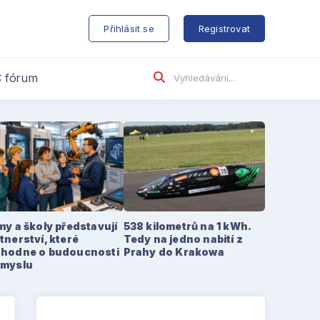
s
Přihlásit se
Registrovat
 fórum
my a školy představují
538 kilometrů na 1 kWh.
tnerství, které
Tedy na jedno nabití z
zhodne o budoucnosti
Prahy do Krakowa
ůmyslu