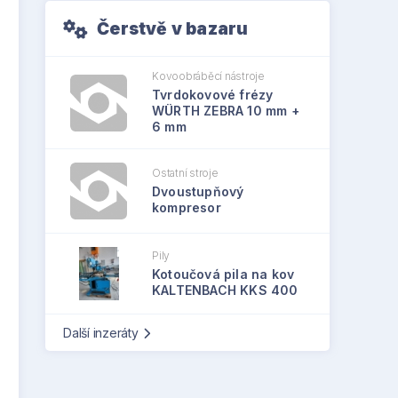
Čerstvě v bazaru
Kovoobráběcí nástroje
Tvrdokovové frézy
WÜRTH ZEBRA 10 mm +
6 mm
Ostatní stroje
Dvoustupňový
kompresor
Pily
Kotoučová pila na kov
KALTENBACH KKS 400
Další inzeráty