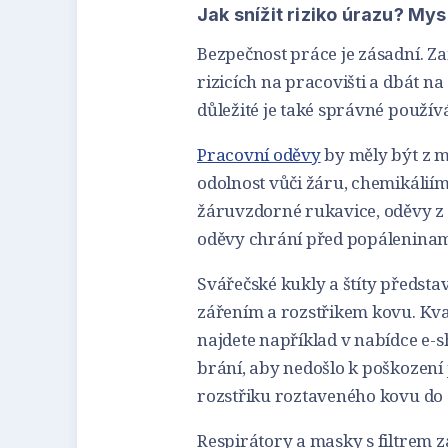
Jak snížit riziko úrazu? M
Bezpečnost práce je zásadní. Z
rizicích na pracovišti a dbát n
důležité je také správné použ
Pracovní oděvy
by měly být z m
odolnost vůči žáru, chemikálií
žáruvzdorné rukavice, oděvy z 
oděvy chrání před popáleninam
Svářečské kukly a štíty předsta
zářením a rozstřikem kovu. Kva
najdete například v nabídce e-
brání, aby nedošlo k poškození 
rozstřiku roztaveného kovu do o
Respirátory a masky s filtrem 