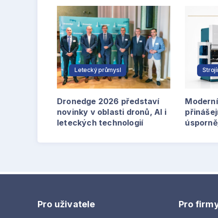
Letecký průmysl
Stroj
Dronedge 2026 představí
Moderní
novinky v oblasti dronů, AI i
přinášej
leteckých technologií
úsporně
Pro uživatele
Pro firm