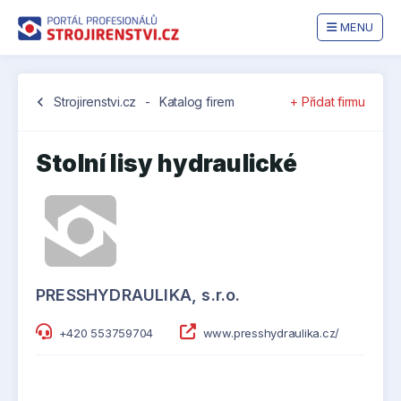
MENU
chevron_left
Strojirenstvi.cz
-
Katalog firem
+ Přidat firmu
Stolní lisy hydraulické
PRESSHYDRAULIKA, s.r.o.
+420 553759704
www.presshydraulika.cz/