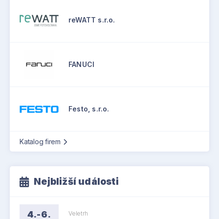
reWATT s.r.o.
FANUCI
Festo, s.r.o.
Katalog firem
Nejbližší události
4.-6.
Veletrh