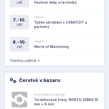
září
Festival vědy a techniky
Veletrh
7.-10.
Týden obrábění s CERATIZIT a
září
partnery
8.-10.
Veletrh
září
World of Machining
Všechny události
Čerstvě v bazaru
Kovoobráběcí nástroje
Tvrdokovové frézy WÜRTH ZEBRA 10
mm + 6 mm