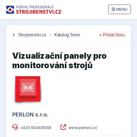
MENU
chevron_left
Strojirenstvi.cz
-
Katalog firem
+ Přidat firmu
Vizualizační panely pro
monitorování strojů
PERLON s.r.o.
+420 604436109
www.perlon.cz/