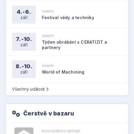
4.-6.
Veletrh
září
Festival vědy a techniky
Veletrh
7.-10.
Týden obrábění s CERATIZIT a
září
partnery
8.-10.
Veletrh
září
World of Machining
Všechny události
Čerstvě v bazaru
Kovoobráběcí nástroje