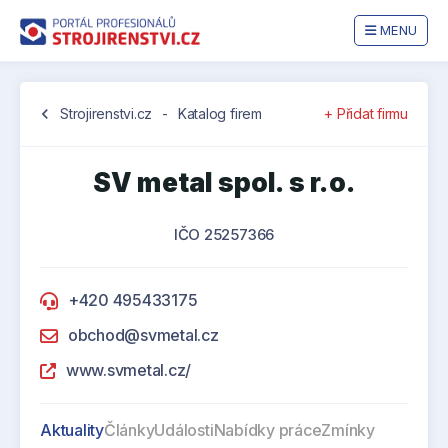
MENU
chevron_left
Strojirenstvi.cz
-
Katalog firem
+ Přidat firmu
SV metal spol. s r.o.
IČO 25257366
+420 495433175
obchod@svmetal.cz
www.svmetal.cz/
Aktuality
Články
Události
Nabídky práce
Zmínky