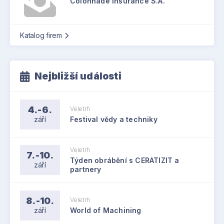
Colonnade Insurance S.A.
Katalog firem
Nejbližší události
4.-6.
Veletrh
září
Festival vědy a techniky
Veletrh
7.-10.
Týden obrábění s CERATIZIT a
září
partnery
8.-10.
Veletrh
září
World of Machining