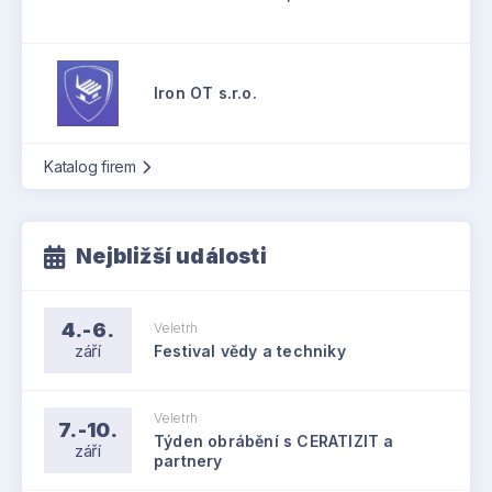
Iron OT s.r.o.
Katalog firem
Nejbližší události
4.-6.
Veletrh
září
Festival vědy a techniky
Veletrh
7.-10.
Týden obrábění s CERATIZIT a
září
partnery