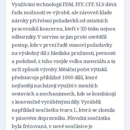
Využívání technologií FDM, FFF, CFF, SLS dává
řadu možností ve výrobě, ale zároveň klade
nároky při řešení požadavků od ostatních
pracovníků koncernu, kteří v 3D tisku nejsou
odborníky. V servisu se jim proto osvědčil
postup, kde v první řadě stanoví požadavky
na výsledný díl z hlediska pružnosti, pevnosti
a podobně, z toho vzejde volba materiálu a ta
určí způsob výroby. Měsíční počet výtisků
představuje přibližně 1000 dílů, které
nejčastěji nacházejí využití v menších
sestavách a mechanismech, kde se kombinují
s konvenčně vyráběnými díly. Vyráběli
například součástku tvaru L, která se zlomila
v pásovém dopravníku. Původní součástka
byla frézovaná, v nové součástce je