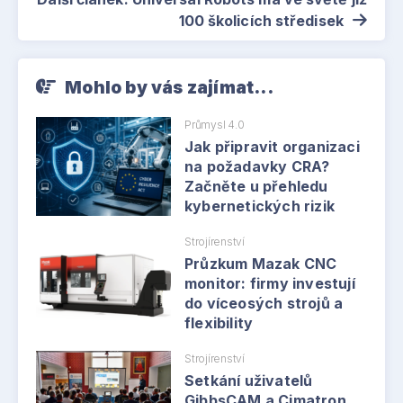
100 školicích středisek
Mohlo by vás zajímat...
Průmysl 4.0
Jak připravit organizaci
na požadavky CRA?
Začněte u přehledu
kybernetických rizik
Strojírenství
Průzkum Mazak CNC
monitor: firmy investují
do víceosých strojů a
flexibility
Strojírenství
Setkání uživatelů
GibbsCAM a Cimatron