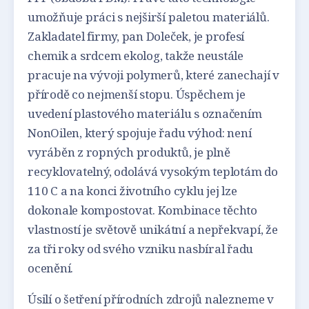
umožňuje práci s nejširší paletou materiálů.
Zakladatel firmy, pan Doleček, je profesí
chemik a srdcem ekolog, takže neustále
pracuje na vývoji polymerů, které zanechají v
přírodě co nejmenší stopu. Úspěchem je
uvedení plastového materiálu s označením
NonOilen, který spojuje řadu výhod: není
vyráběn z ropných produktů, je plně
recyklovatelný, odolává vysokým teplotám do
110 C a na konci životního cyklu jej lze
dokonale kompostovat. Kombinace těchto
vlastností je světově unikátní a nepřekvapí, že
za tři roky od svého vzniku nasbíral řadu
ocenění.
Úsilí o šetření přírodních zdrojů nalezneme v