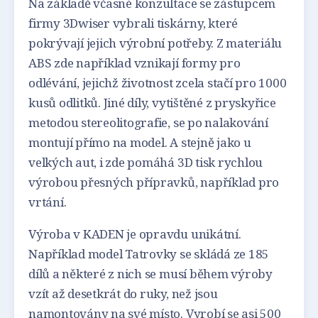
Na základě včasné konzultace se zástupcem
firmy 3Dwiser vybrali tiskárny, které
pokrývají jejich výrobní potřeby. Z materiálu
ABS zde například vznikají formy pro
odlévání, jejichž životnost zcela stačí pro 1000
kusů odlitků. Jiné díly, vytištěné z pryskyřice
metodou stereolitografie, se po nalakování
montují přímo na model. A stejně jako u
velkých aut, i zde pomáhá 3D tisk rychlou
výrobou přesných přípravků, například pro
vrtání.
Výroba v KADEN je opravdu unikátní.
Například model Tatrovky se skládá ze 185
dílů a některé z nich se musí během výroby
vzít až desetkrát do ruky, než jsou
namontovány na své místo. Vyrobí se asi 500