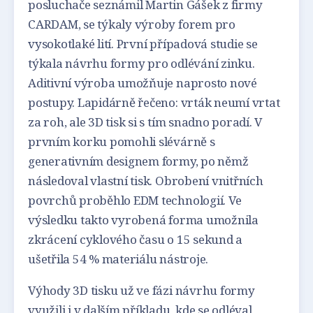
posluchače seznámil Martin Gášek z firmy
CARDAM, se týkaly výroby forem pro
vysokotlaké lití. První případová studie se
týkala návrhu formy pro odlévání zinku.
Aditivní výroba umožňuje naprosto nové
postupy. Lapidárně řečeno: vrták neumí vrtat
za roh, ale 3D tisk si s tím snadno poradí. V
prvním korku pomohli slévárně s
generativním designem formy, po němž
následoval vlastní tisk. Obrobení vnitřních
povrchů proběhlo EDM technologií. Ve
výsledku takto vyrobená forma umožnila
zkrácení cyklového času o 15 sekund a
ušetřila 54 % materiálu nástroje.
Výhody 3D tisku už ve fázi návrhu formy
využili i v dalším příkladu, kde se odléval