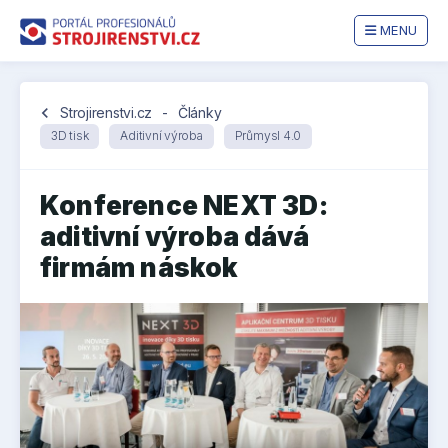
MENU
chevron_left
Strojirenstvi.cz
-
Články
3D tisk
Aditivní výroba
Průmysl 4.0
Konference NEXT 3D:
aditivní výroba dává
firmám náskok