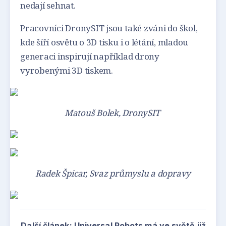
nedají sehnat.
Pracovníci DronySIT jsou také zváni do škol,
kde šíří osvětu o 3D tisku i o létání, mladou
generaci inspirují například drony
vyrobenými 3D tiskem.
Matouš Bolek, DronySIT
Radek Špicar, Svaz průmyslu a dopravy
Další článek: Universal Robots má ve světě již