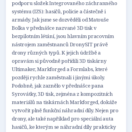
podporu složek Integrovaného záchranného
systému (IZS): hasičů, policie a částečně i
armády. Jak jsme se dozvěděli od Matouše
Bolka v přednášce nazvané 3D tisk v
bezpilotním létání, jsou hlavním pracovním
nástrojem zaměstnanců DronySIT právě
drony různých typů. K jejich údržbě a
opravám si původně pořídili 3D tiskárny
Ultimaker, Markforged a Formlabs, které
později rychle zaměstnali i jinými úkoly.
Podobně, jak zaznělo v přednášce pana
Syrovátky, 3D tisk, zejména z kompozitních
materiálů na tiskárnách Markforged, dokáže
vytvořit plně funkční náhradní díly. Nejen pro
drony, ale také například pro speciální auta
hasičů, ke kterým se náhradní díly prakticky