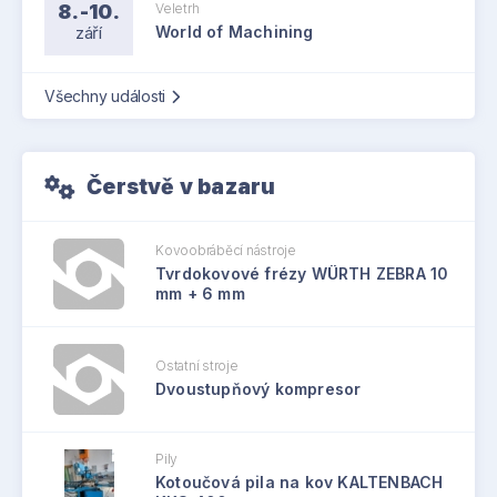
8.-10.
Veletrh
září
World of Machining
Všechny události
Čerstvě v bazaru
Kovoobráběcí nástroje
Tvrdokovové frézy WÜRTH ZEBRA 10
mm + 6 mm
Ostatní stroje
Dvoustupňový kompresor
Pily
Kotoučová pila na kov KALTENBACH