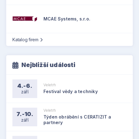
MCAE Systems, s.r.o.
Katalog firem
Nejbližší události
4.-6.
Veletrh
září
Festival vědy a techniky
Veletrh
7.-10.
Týden obrábění s CERATIZIT a
září
partnery