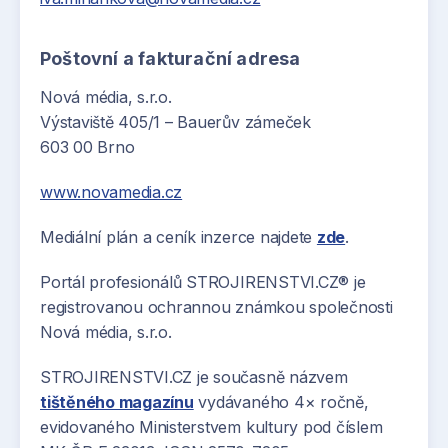
Poštovní a fakturační adresa
Nová média, s.r.o.
Výstaviště 405/1 – Bauerův zámeček
603 00 Brno
www.novamedia.cz
Mediální plán a ceník inzerce najdete
zde
.
Portál profesionálů STROJIRENSTVI.CZ® je
registrovanou ochrannou známkou společnosti
Nová média, s.r.o.
STROJIRENSTVI.CZ je současně názvem
tištěného magazínu
vydávaného 4× ročně,
evidovaného Ministerstvem kultury pod číslem