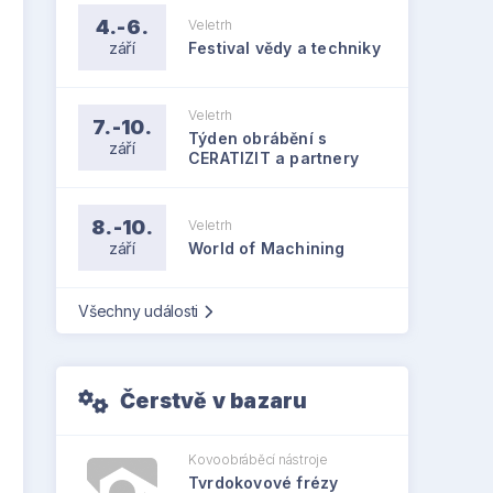
4.-6.
Veletrh
září
Festival vědy a techniky
Veletrh
7.-10.
Týden obrábění s
září
CERATIZIT a partnery
8.-10.
Veletrh
září
World of Machining
Všechny události
Čerstvě v bazaru
Kovoobráběcí nástroje
Tvrdokovové frézy