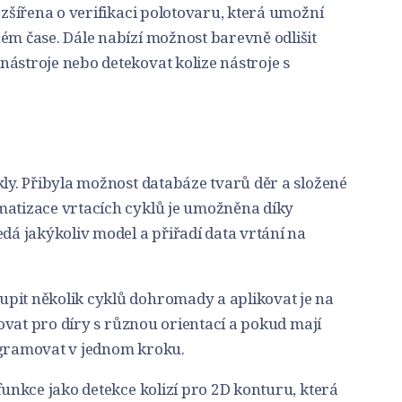
ozšířena o verifikaci polotovaru, která umožní
ém čase. Dále nabízí možnost barevně odlišit
ástroje nebo detekovat kolize nástroje s
kly. Přibyla možnost databáze tvarů děr a složené
matizace vrtacích cyklů je umožněna díky
edá jakýkoliv model a přiřadí data vrtání na
pit několik cyklů dohromady a aplikovat je na
ikovat pro díry s různou orientací a pokud mají
ogramovat v jednom kroku.
 funkce jako detekce kolizí pro 2D konturu, která