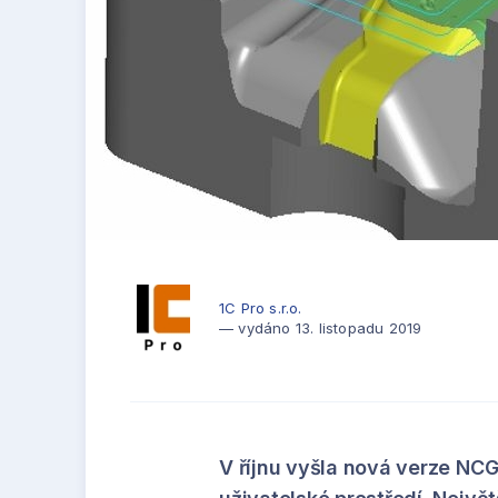
1C Pro s.r.o.
— vydáno 13. listopadu 2019
V říjnu vyšla nová verze NC