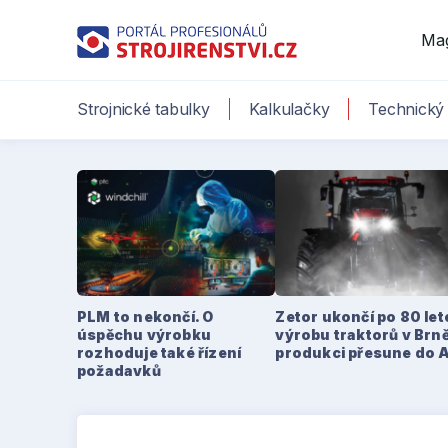
Ma
Strojnické tabulky
Kalkulačky
Technický 
PLM to nekončí. O
Zetor ukončí po 80 le
úspěchu výrobku
výrobu traktorů v Brně
rozhoduje také řízení
produkci přesune do 
požadavků