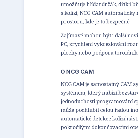
umožňuje hlídat držák, dřík i 
s kolizí, NCG CAM automaticky 
prostoru, kde je to bezpečné.
Zajímavé mohou být i další nov
PC, zrychlení vykreslování ro
plochy nebo podpora toroidníh
O NCG CAM
NCG CAM je samostatný CAM sys
systémem, který nabízí bezstar
jednoduchosti programování spo
může pochlubit celou řadou ino
automatické detekce kolizí ná
pokročilými dokončovacími op