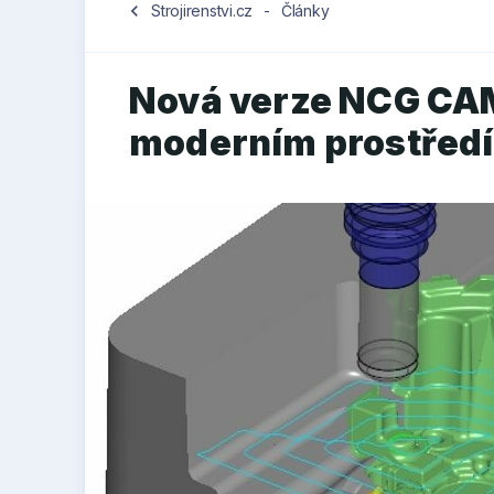
chevron_left
Strojirenstvi.cz
-
Články
Nová verze NCG CA
moderním prostřed