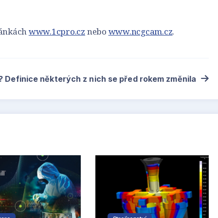
tránkách
www.1cpro.cz
nebo
www.ncgcam.cz
.
I? Definice některých z nich se před rokem změnila