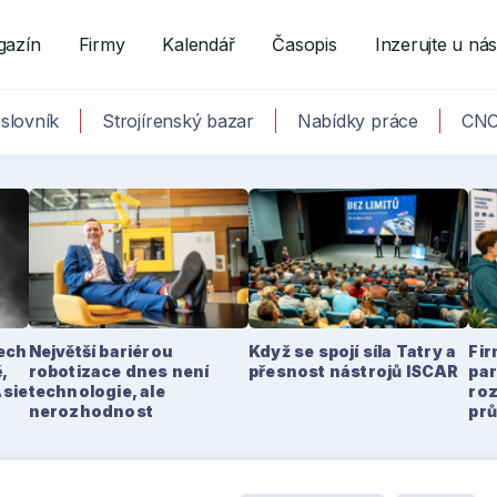
gazín
Firmy
Kalendář
Časopis
Inzerujte u ná
slovník
Strojírenský bazar
Nabídky práce
CNC
tech
Největší bariérou
Když se spojí síla Tatry a
Fir
,
robotizace dnes není
přesnost nástrojů ISCAR
par
Asie
technologie, ale
ro
nerozhodnost
pr