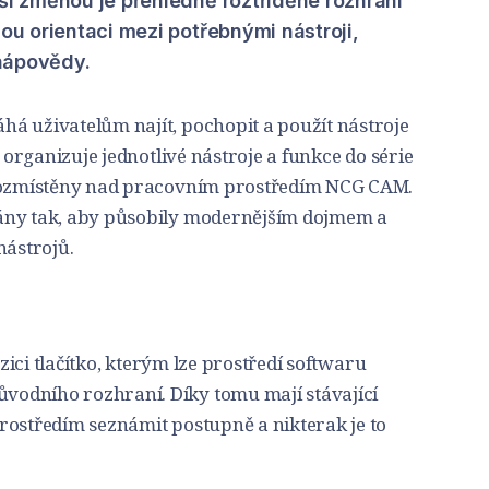
tší změnou je přehledně roztříděné rozhraní
lou orientaci mezi potřebnými nástroji,
nápovědy.
á uživatelům najít, pochopit a použít nástroje
t organizuje jednotlivé nástroje a funkce do série
 rozmístěny nad pracovním prostředím NCG CAM.
ány tak, aby působily modernějším dojmem a
nástrojů.
ozici tlačítko, kterým lze prostředí softwaru
odního rozhraní. Díky tomu mají stávající
rostředím seznámit postupně a nikterak je to