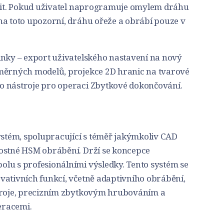
břit. Pokud uživatel naprogramuje omylem dráhu
na toto upozorní, dráhu ořeže a obrábí pouze v
inky – export uživatelského nastavení na nový
změrných modelů, projekce 2D hranic na tvarové
o nástroje pro operaci Zbytkové dokončování.
tém, spolupracující s téměř jakýmkoliv CAD
ostné HSM obrábění. Drží se koncepce
lu s profesionálními výsledky. Tento systém se
vativních funkcí, včetně adaptivního obrábění,
stroje, precizním zbytkovým hrubováním a
eracemi.