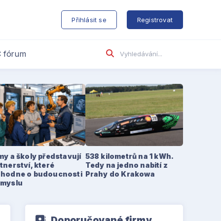
s
Přihlásit se
Registrovat
 fórum
my a školy představují
538 kilometrů na 1 kWh.
tnerství, které
Tedy na jedno nabití z
zhodne o budoucnosti
Prahy do Krakowa
ůmyslu
Doporučované firmy