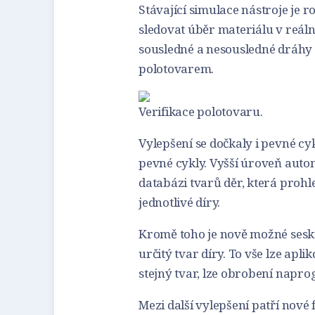
Stávající simulace nástroje je r
sledovat úběr materiálu v reáln
sousledné a nesousledné dráhy n
polotovarem.
Verifikace polotovaru.
Vylepšení se dočkaly i pevné cy
pevné cykly. Vyšší úroveň auto
databázi tvarů děr, která prohl
jednotlivé díry.
Kromě toho je nově možné sesku
určitý tvar díry. To vše lze apl
stejný tvar, lze obrobení napr
Mezi další vylepšení patří nové