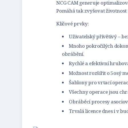
NCG CAM generuje optimalizova
Pomáhá tak zvyšovat životnost 
Klíčové prvky:
Uživatelský přívětivý – b
Mnoho pokročilých dokon
obrábění.
Rychlé a efektivní hrubov
Možnost rozšířit o 5osý mo
Šablony pro vrtací opera
Všechny operace jsou chr
Obráběcí procesy asociov
Trvalá licence dnes i v b