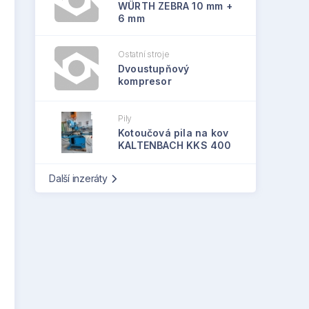
WÜRTH ZEBRA 10 mm +
6 mm
Ostatní stroje
Dvoustupňový
kompresor
Pily
Kotoučová pila na kov
KALTENBACH KKS 400
Další inzeráty