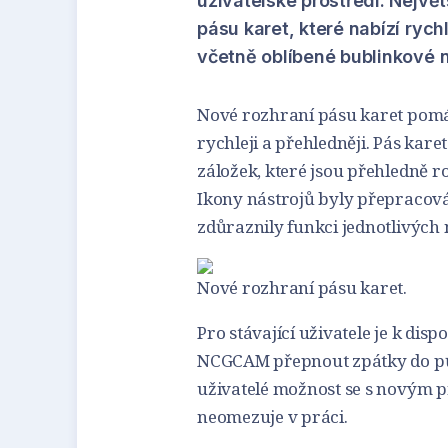
uživatelské prostředí. Nejvě
pásu karet, které nabízí rych
včetně oblíbené bublinkové 
Nové rozhraní pásu karet pomáh
rychleji a přehledněji. Pás kare
záložek, které jsou přehledně
Ikony nástrojů byly přepracov
zdůraznily funkci jednotlivých 
Nové rozhraní pásu karet.
Pro stávající uživatele je k disp
NCGCAM přepnout zpátky do pův
uživatelé možnost se s novým p
neomezuje v práci.