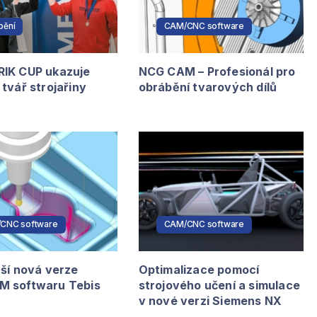
bění
CAM/CNC software
IK CUP ukazuje
NCG CAM – Profesionál pro
tvář strojařiny
obrábění tvarových dílů
CNC software
CAM/CNC software
áší nová verze
Optimalizace pomocí
 softwaru Tebis
strojového učení a simulace
v nové verzi Siemens NX