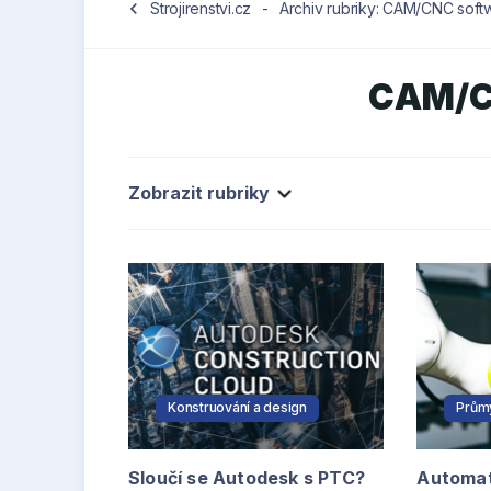
chevron_left
Strojirenstvi.cz
-
Archiv rubriky: CAM/CNC soft
CAM/C
Zobrazit rubriky
Konstruování a design
Průmy
Sloučí se Autodesk s PTC?
Automat