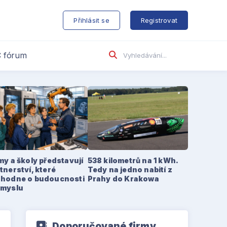
s
Přihlásit se
Registrovat
 fórum
my a školy představují
538 kilometrů na 1 kWh.
tnerství, které
Tedy na jedno nabití z
zhodne o budoucnosti
Prahy do Krakowa
ůmyslu
Doporučované firmy