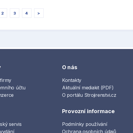
2
3
4
>
y
O nás
 firmy
Kontakty
emního účtu
Aktuální mediakit (PDF)
nzerce
O portálu Strojirenstvi.cz
Provozní informace
lský servis
Podmínky používání
vydání
Ochrana osobních údajů