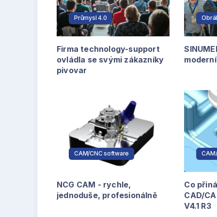
Průmysl 4.0
Obrá
Firma technology-support
SINUMER
ovládla se svými zákazníky
moderní 
pivovar
CAM/CNC software
CAM/
NCG CAM - rychle,
Co přin
jednoduše, profesionálně
CAD/CAM
V4.1 R3