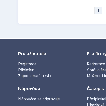
1
Pro uživatele
Pro firm
Registrace
Registrace
Přihlášení
Správa fir
Zapomenuté heslo
Možnosti i
Nápověda
Časopis
Nápověda se připravuje...
Předplatite
Ukázkové 