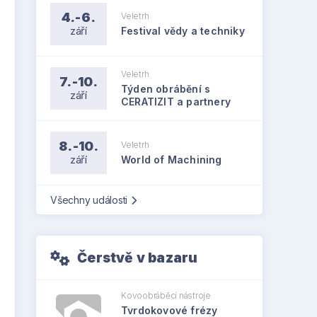
4.-6.
Veletrh
září
Festival vědy a techniky
Veletrh
7.-10.
Týden obrábění s
září
CERATIZIT a partnery
8.-10.
Veletrh
září
World of Machining
Všechny události
Čerstvě v bazaru
Kovoobráběcí nástroje
Tvrdokovové frézy