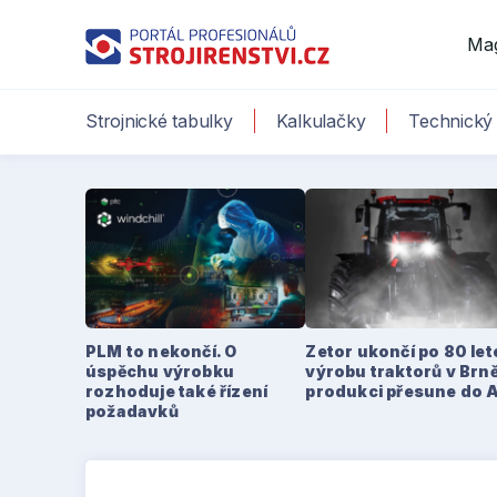
Ma
Strojnické tabulky
Kalkulačky
Technický 
PLM to nekončí. O
Zetor ukončí po 80 le
úspěchu výrobku
výrobu traktorů v Brně
rozhoduje také řízení
produkci přesune do 
požadavků