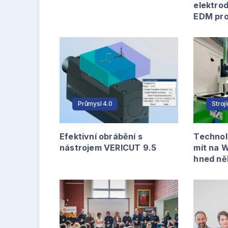
elektrod
EDM pr
Průmysl 4.0
Stroj
Efektivní obrábění s
Technol
nástrojem VERICUT 9.5
mít na 
hned něk