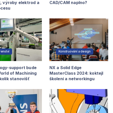
, výroby elektrod a
CAD/CAM naplno?
ocesu
írenství
Konstruování a design
ogy-support bude
NX a Solid Edge
World of Machining
MasterClass 2024: koktejl
olik stanovišť
školení a networkingu