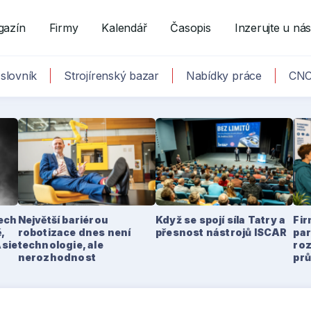
gazín
Firmy
Kalendář
Časopis
Inzerujte u ná
slovník
Strojírenský bazar
Nabídky práce
CNC
tech
Největší bariérou
Když se spojí síla Tatry a
Fir
,
robotizace dnes není
přesnost nástrojů ISCAR
par
Asie
technologie, ale
ro
nerozhodnost
pr