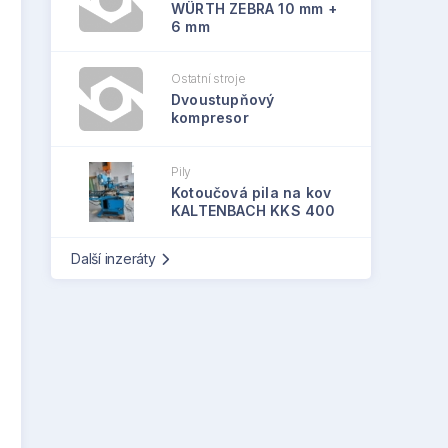
WÜRTH ZEBRA 10 mm +
6 mm
Ostatní stroje
Dvoustupňový
kompresor
Pily
Kotoučová pila na kov
KALTENBACH KKS 400
Další inzeráty