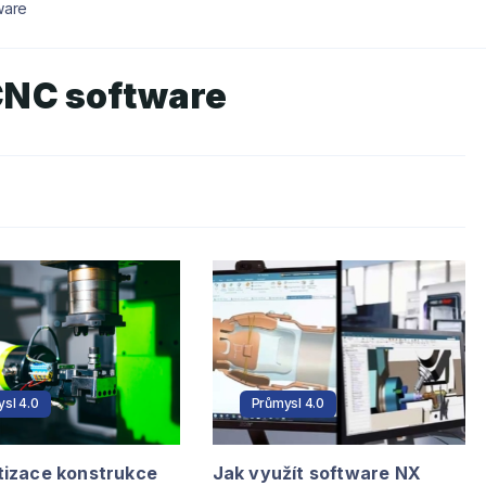
ware
NC software
sl 4.0
Průmysl 4.0
izace konstrukce
Jak využít software NX