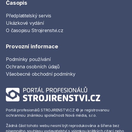
Časopis
Předplatitelský servis
Ukázkové vydání
O časopisu Strojirenstvi.cz
Provozní informace
Podmínky používání
Ochrana osobních údajů
Všeobecné obchodní podmínky
Portál profesionálů STROJIRENSTVI.CZ © je registrovanou
ochrannou známkou společnosti Nová média, s.r.o.
Žádná část tohoto webu nesmí být reprodukována a šířena bez
písemného souhlasu vydavatelství s výjimkou krátkých citací nebo