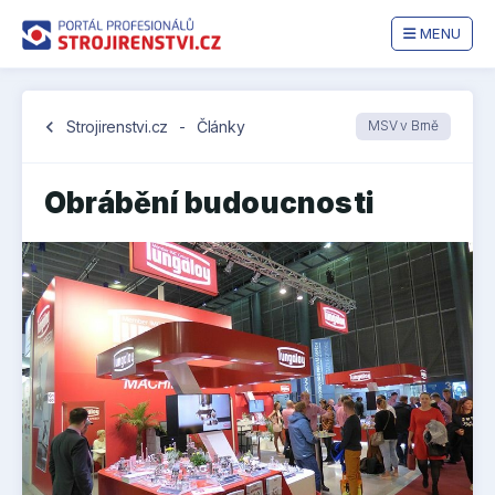
MENU
chevron_left
Strojirenstvi.cz
-
Články
MSV v Brně
Obrábění budoucnosti