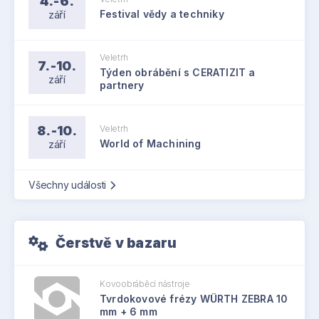
4.-6.
září
Festival vědy a techniky
Veletrh
7.-10.
Týden obrábění s CERATIZIT a
září
partnery
8.-10.
Veletrh
září
World of Machining
Všechny události
Čerstvě v bazaru
Kovoobráběcí nástroje
Tvrdokovové frézy WÜRTH ZEBRA 10
mm + 6 mm