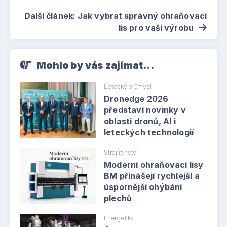
Další článek: Jak vybrat správný ohraňovací
lis pro vaši výrobu
Mohlo by vás zajímat...
Letecký průmysl
Dronedge 2026
představí novinky v
oblasti dronů, AI i
leteckých technologií
Strojírenství
Moderní ohraňovací lisy
BM přinášejí rychlejší a
úspornější ohýbání
plechů
Energetika