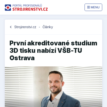
MENU
chevron_left
Strojirenstvi.cz
-
Články
První akreditované studium
3D tisku nabízí VŠB-TU
Ostrava