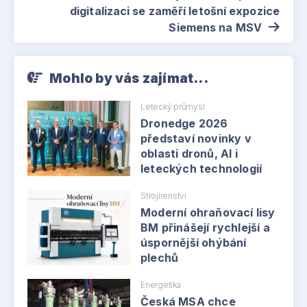
digitalizaci se zaměří letošní expozice
Siemens na MSV
Mohlo by vás zajímat...
Letecký průmysl
Dronedge 2026
představí novinky v
oblasti dronů, AI i
leteckých technologií
Strojírenství
Moderní ohraňovací lisy
BM přinášejí rychlejší a
úspornější ohýbání
plechů
Energetika
Česká MSA chce