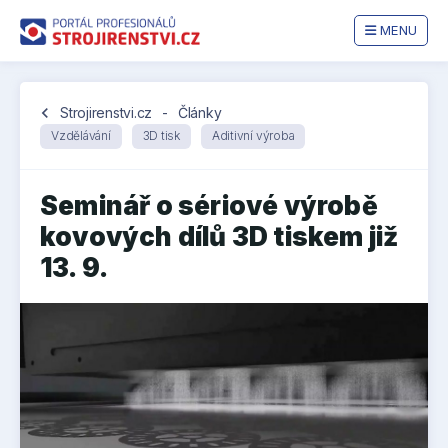
MENU
chevron_left
Strojirenstvi.cz
-
Články
Vzdělávání
3D tisk
Aditivní výroba
Seminář o sériové výrobě
kovových dílů 3D tiskem již
13. 9.