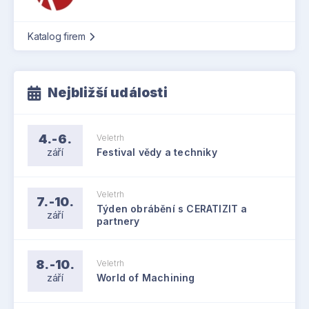
Katalog firem
Nejbližší události
4.-6.
Veletrh
září
Festival vědy a techniky
Veletrh
7.-10.
Týden obrábění s CERATIZIT a
září
partnery
8.-10.
Veletrh
září
World of Machining