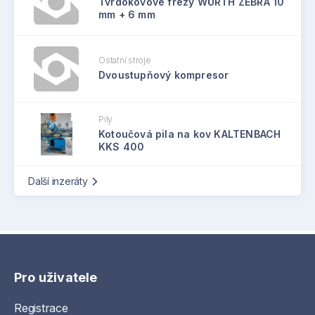
Tvrdokovové frézy WÜRTH ZEBRA 10
mm + 6 mm
Ostatní stroje
Dvoustupňový kompresor
Pily
Kotoučová pila na kov KALTENBACH
KKS 400
Další inzeráty
Pro uživatele
Registrace