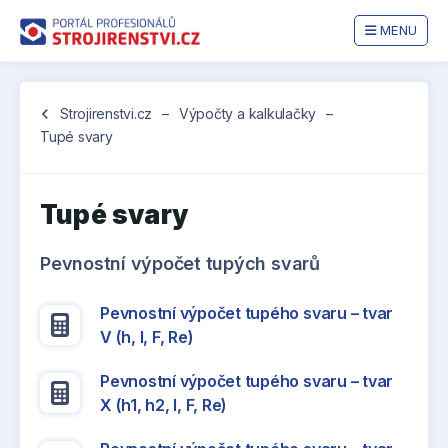
MENU
Jste
chevron_left
Strojirenstvi.cz
–
Výpočty a kalkulačky
–
zde:
Tupé svary
Tupé svary
Pevnostní výpočet tupých svarů
Pevnostní výpočet tupého svaru – tvar
V (h, l, F, Re)
Pevnostní výpočet tupého svaru – tvar
X (h1, h2, l, F, Re)