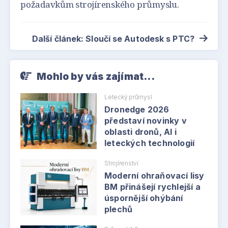
požadavkům strojírenského průmyslu.
Další článek: Sloučí se Autodesk s PTC?
Mohlo by vás zajímat...
Letecký průmysl
Dronedge 2026
představí novinky v
oblasti dronů, AI i
leteckých technologií
Strojírenství
Moderní ohraňovací lisy
BM přinášejí rychlejší a
úspornější ohýbání
plechů