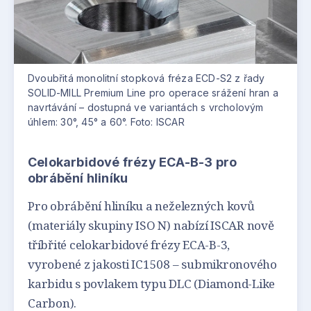
Dvoubřitá monolitní stopková fréza ECD-S2 z řady
SOLID-MILL Premium Line pro operace srážení hran a
navrtávání – dostupná ve variantách s vrcholovým
úhlem: 30°, 45° a 60°. Foto: ISCAR
Celokarbidové frézy ECA-B-3 pro
obrábění hliníku
Pro obrábění hliníku a neželezných kovů
(materiály skupiny ISO N) nabízí ISCAR nově
tříbřité celokarbidové frézy ECA-B-3,
vyrobené z jakosti IC1508 – submikronového
karbidu s povlakem typu DLC (Diamond-Like
Carbon).