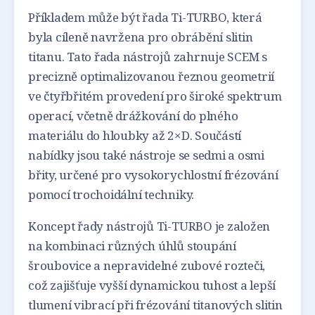
Příkladem může být řada Ti-TURBO, která
byla cíleně navržena pro obrábění slitin
titanu. Tato řada nástrojů zahrnuje SCEM s
precizně optimalizovanou řeznou geometrií
ve čtyřbřitém provedení pro široké spektrum
operací, včetně drážkování do plného
materiálu do hloubky až 2×D. Součástí
nabídky jsou také nástroje se sedmi a osmi
břity, určené pro vysokorychlostní frézování
pomocí trochoidální techniky.
Koncept řady nástrojů Ti-TURBO je založen
na kombinaci různých úhlů stoupání
šroubovice a nepravidelné zubové rozteči,
což zajišťuje vyšší dynamickou tuhost a lepší
tlumení vibrací při frézování titanových slitin