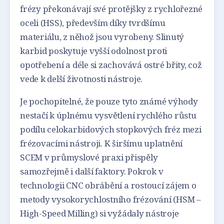
frézy překonávají své protějšky z rychlořezné
oceli (HSS), především díky tvrdšímu
materiálu, z něhož jsou vyrobeny. Slinutý
karbid poskytuje vyšší odolnost proti
opotřebení a déle si zachovává ostré břity, což
vede k delší životnosti nástroje.
Je pochopitelné, že pouze tyto známé výhody
nestačí k úplnému vysvětlení rychlého růstu
podílu celokarbidových stopkových fréz mezi
frézovacími nástroji. K širšímu uplatnění
SCEM v průmyslové praxi přispěly
samozřejmě i další faktory. Pokrok v
technologii CNC obrábění a rostoucí zájem o
metody vysokorychlostního frézování (HSM –
High-Speed Milling) si vyžádaly nástroje