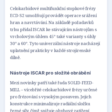
Celokarbidové multifunkční stopkové frézy
ECD-S2 umožňují provádět operace srážení
hran a navrtávání. Na základě požadavků
trhu přidal ISCAR ke stávajícím nástrojům s
vrcholovým úhlem 45° také varianty s úhly
30° a 60°. Tyto univerzální nástroje nacházejí
uplatnění prakticky v každé strojírenské
dílně.
Nástroje ISCAR pro složité obrábění
Mezi novinky patří také řada SOLID-FEED-
MILL – vícebřité celokarbidové frézy určené
pro frézování s vysokým posuvem. Jejich
konstrukce minimalizuje radiální složku
řezné síly, čímž snižuje ohybové zatížení