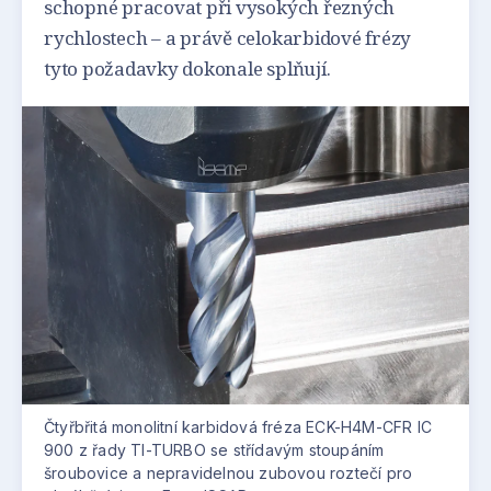
schopné pracovat při vysokých řezných
rychlostech – a právě celokarbidové frézy
tyto požadavky dokonale splňují.
Čtyřbřitá monolitní karbidová fréza ECK-H4M-CFR IC
900 z řady TI-TURBO se střídavým stoupáním
šroubovice a nepravidelnou zubovou roztečí pro