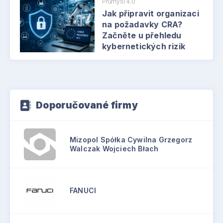
Průmysl 4.0
Jak připravit organizaci
na požadavky CRA?
Začněte u přehledu
kybernetických rizik
Doporučované firmy
Mizopol Spółka Cywilna Grzegorz
Walczak Wojciech Błach
FANUCI