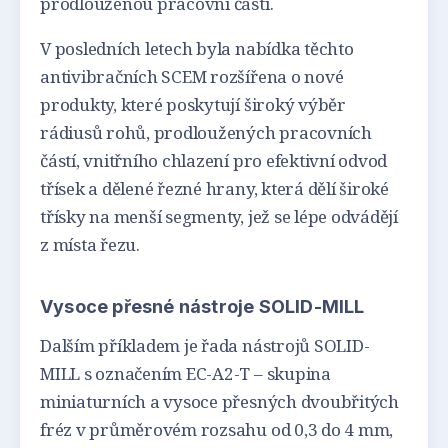
prodlouženou pracovní částí.
V posledních letech byla nabídka těchto
antivibračních SCEM rozšířena o nové
produkty, které poskytují široký výběr
rádiusů rohů, prodloužených pracovních
částí, vnitřního chlazení pro efektivní odvod
třísek a dělené řezné hrany, která dělí široké
třísky na menší segmenty, jež se lépe odvádějí
z místa řezu.
Vysoce přesné nástroje SOLID-MILL
Dalším příkladem je řada nástrojů SOLID-
MILL s označením EC-A2-T – skupina
miniaturních a vysoce přesných dvoubřitých
fréz v průměrovém rozsahu od 0,3 do 4 mm,