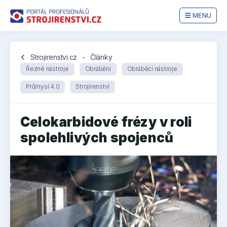
MENU
chevron_left
Strojirenstvi.cz
-
Články
Řezné nástroje
Obrábění
Obráběcí nástroje
Průmysl 4.0
Strojírenství
Celokarbidové frézy v roli
spolehlivých spojenců