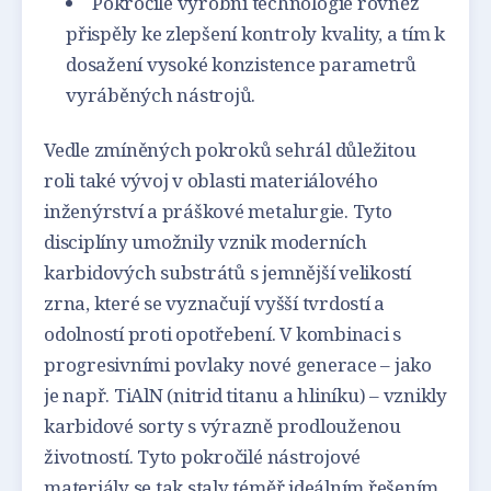
Pokročilé výrobní technologie rovněž
přispěly ke zlepšení kontroly kvality, a tím k
dosažení vysoké konzistence parametrů
vyráběných nástrojů.
Vedle zmíněných pokroků sehrál důležitou
roli také vývoj v oblasti materiálového
inženýrství a práškové metalurgie. Tyto
disciplíny umožnily vznik moderních
karbidových substrátů s jemnější velikostí
zrna, které se vyznačují vyšší tvrdostí a
odolností proti opotřebení. V kombinaci s
progresivními povlaky nové generace – jako
je např. TiAlN (nitrid titanu a hliníku) – vznikly
karbidové sorty s výrazně prodlouženou
životností. Tyto pokročilé nástrojové
materiály se tak staly téměř ideálním řešením