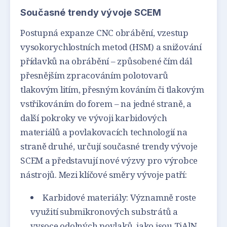
Současné trendy vývoje SCEM
Postupná expanze CNC obrábění, vzestup
vysokorychlostních metod (HSM) a snižování
přídavků na obrábění – způsobené čím dál
přesnějším zpracováním polotovarů
tlakovým litím, přesným kováním či tlakovým
vstřikováním do forem – na jedné straně, a
další pokroky ve vývoji karbidových
materiálů a povlakovacích technologií na
straně druhé, určují současné trendy vývoje
SCEM a představují nové výzvy pro výrobce
nástrojů. Mezi klíčové směry vývoje patří:
Karbidové materiály: Významně roste
využití submikronových substrátů a
vysoce odolných povlaků, jako jsou TiAlN,