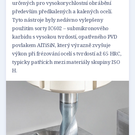
určených pro vysokorychlostní obrábění
především předkalených a kalených ocelí.
Tyto nástroje byly nedávno vylepšeny
použitím sorty IC602 – submikronového
karbidu s vysokou tvrdostí, opatřeného PVD
povlakem AlTiSiN, který výrazně zvyšuje
výkon při frézování ocelí s tvrdostí až 65 HRC,
typicky patřících mezi materiály skupiny ISO
H.