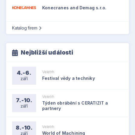
Konecranes and Demag s.r.o.
Katalog firem
Nejbližší události
4.-6.
Veletrh
září
Festival vědy a techniky
Veletrh
7.-10.
Týden obrábění s CERATIZIT a
září
partnery
8.-10.
Veletrh
září
World of Machining