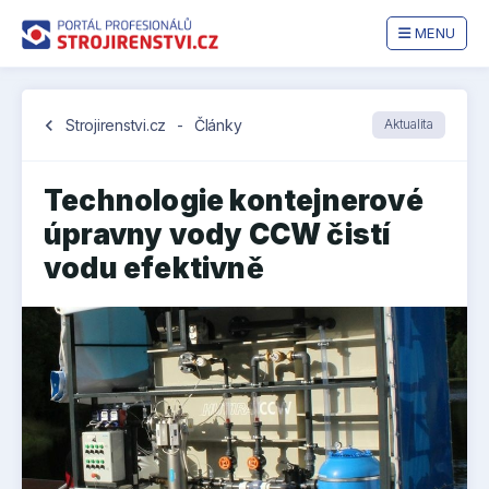
MENU
chevron_left
Strojirenstvi.cz
-
Články
Aktualita
Technologie kontejnerové
úpravny vody CCW čistí
vodu efektivně