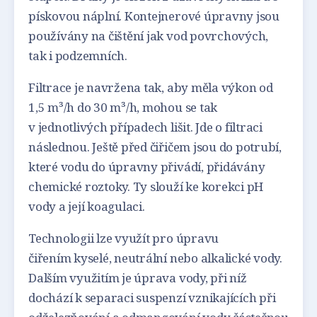
pískovou náplní. Kontejnerové úpravny jsou
používány na čištění jak vod povrchových,
tak i podzemních.
Filtrace je navržena tak, aby měla výkon od
1,5 m³/h do 30 m³/h, mohou se tak
v jednotlivých případech lišit. Jde o filtraci
následnou. Ještě před čiřičem jsou do potrubí,
které vodu do úpravny přivádí, přidávány
chemické roztoky. Ty slouží ke korekci pH
vody a její koagulaci.
Technologii lze využít pro úpravu
čiřením kyselé, neutrální nebo alkalické vody.
Dalším využitím je úprava vody, při níž
dochází k separaci suspenzí vznikajících při