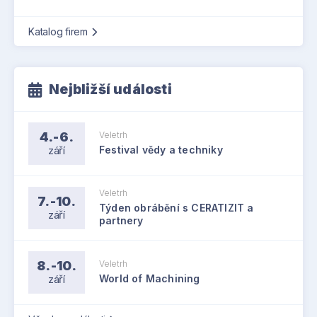
Katalog firem
Nejbližší události
4.-6.
Veletrh
září
Festival vědy a techniky
Veletrh
7.-10.
Týden obrábění s CERATIZIT a
září
partnery
8.-10.
Veletrh
září
World of Machining