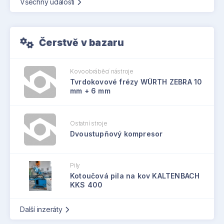
Všechny události
Čerstvě v bazaru
Kovoobráběcí nástroje
Tvrdokovové frézy WÜRTH ZEBRA 10
mm + 6 mm
Ostatní stroje
Dvoustupňový kompresor
Pily
Kotoučová pila na kov KALTENBACH
KKS 400
Další inzeráty