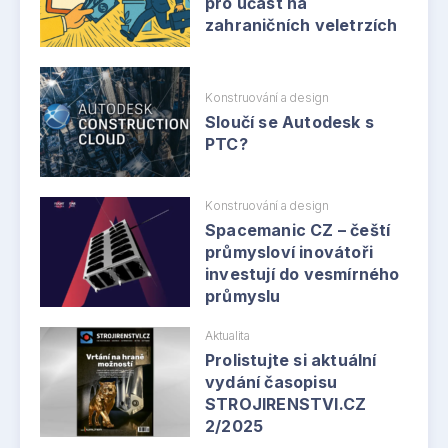
pro účast na
zahraničních veletrzích
Konstruování a design
Sloučí se Autodesk s
PTC?
Konstruování a design
Spacemanic CZ – čeští
průmysloví inovátoři
investují do vesmírného
průmyslu
Aktualita
Prolistujte si aktuální
vydání časopisu
STROJIRENSTVI.CZ
2/2025