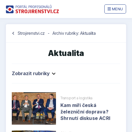
MENU
chevron_left
Strojirenstvi.cz
-
Archiv rubriky: Aktualita
Aktualita
Zobrazit rubriky
Transport a logistika
Kam míří česká
železniční doprava?
Shrnutí diskuse ACRI