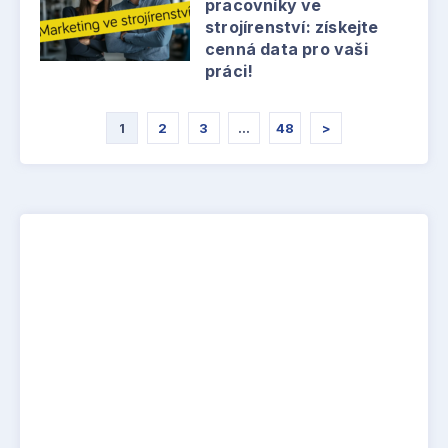
pracovníky ve
strojírenství: získejte
cenná data pro vaši
práci!
1
2
3
…
48
>