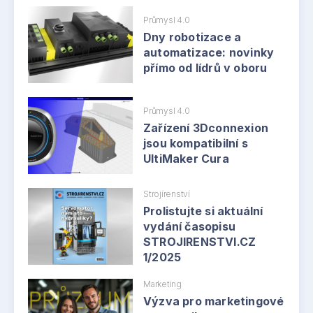
Průmysl 4.0
Dny robotizace a
automatizace: novinky
přímo od lídrů v oboru
Průmysl 4.0
Zařízení 3Dconnexion
jsou kompatibilní s
UltiMaker Cura
Strojírenství
Prolistujte si aktuální
vydání časopisu
STROJIRENSTVI.CZ
1/2025
Marketing
Výzva pro marketingové