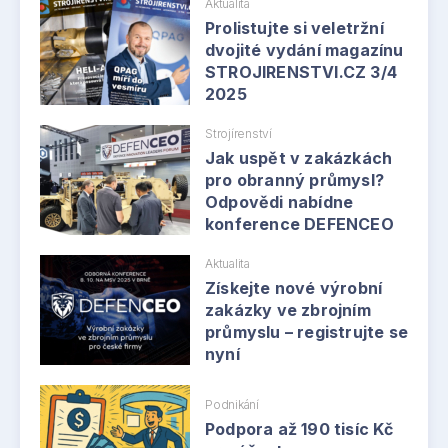
Aktualita
Prolistujte si veletržní
dvojité vydání magazínu
STROJIRENSTVI.CZ 3/4
2025
Strojírenství
Jak uspět v zakázkách
pro obranný průmysl?
Odpovědi nabídne
konference DEFENCEO
Aktualita
Získejte nové výrobní
zakázky ve zbrojním
průmyslu – registrujte se
nyní
Podnikání
Podpora až 190 tisíc Kč