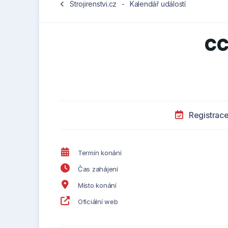
chevron_left
Strojirenstvi.cz
-
Kalendář událostí
CC
Registrac
Termín konání
Čas zahájení
Místo konání
Oficiální web