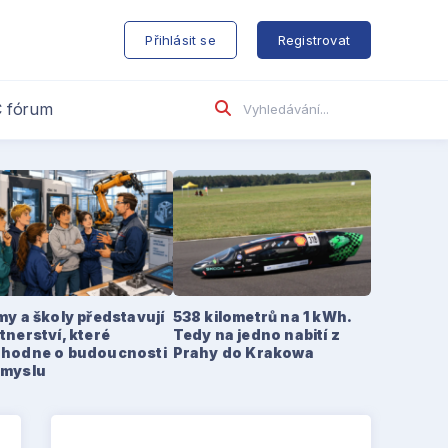
s
Přihlásit se
Registrovat
 fórum
my a školy představují
538 kilometrů na 1 kWh.
tnerství, které
Tedy na jedno nabití z
zhodne o budoucnosti
Prahy do Krakowa
ůmyslu