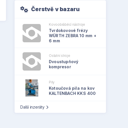
Čerstvě v bazaru
Kovoobráběcí nástroje
Tvrdokovové frézy
WÜRTH ZEBRA 10 mm +
6 mm
Ostatní stroje
Dvoustupňový
kompresor
Pily
Kotoučová pila na kov
KALTENBACH KKS 400
Další inzeráty