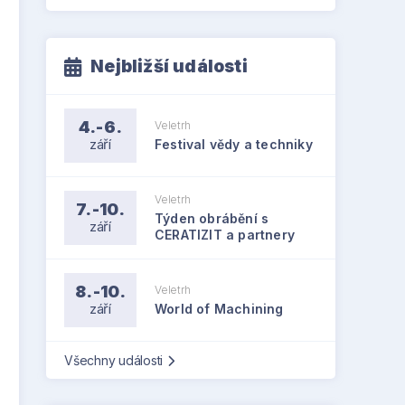
Nejbližší události
4.-6.
Veletrh
září
Festival vědy a techniky
Veletrh
7.-10.
Týden obrábění s
září
CERATIZIT a partnery
8.-10.
Veletrh
září
World of Machining
Všechny události