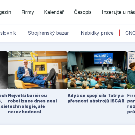
gazín
Firmy
Kalendář
Časopis
Inzerujte u ná
slovník
Strojírenský bazar
Nabídky práce
CNC
tech
Největší bariérou
Když se spojí síla Tatry a
Fir
,
robotizace dnes není
přesnost nástrojů ISCAR
par
Asie
technologie, ale
ro
nerozhodnost
pr