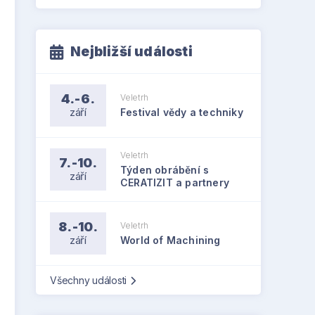
Nejbližší události
4.-6.
Veletrh
září
Festival vědy a techniky
Veletrh
7.-10.
Týden obrábění s
září
CERATIZIT a partnery
8.-10.
Veletrh
září
World of Machining
Všechny události