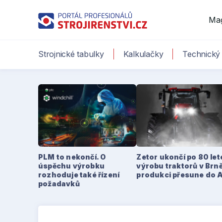
Ma
Strojnické tabulky
Kalkulačky
Technický 
PLM to nekončí. O
Zetor ukončí po 80 le
úspěchu výrobku
výrobu traktorů v Brně
rozhoduje také řízení
produkci přesune do 
požadavků