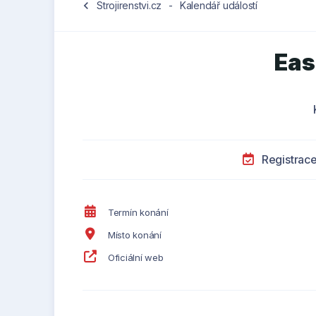
chevron_left
Strojirenstvi.cz
-
Kalendář událostí
Eas
Registrac
Termín konání
Místo konání
Oficiální web