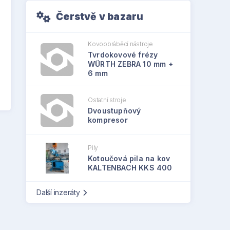
Čerstvě v bazaru
Kovoobráběcí nástroje
Tvrdokovové frézy
WÜRTH ZEBRA 10 mm +
6 mm
Ostatní stroje
Dvoustupňový
kompresor
Pily
Kotoučová pila na kov
KALTENBACH KKS 400
Další inzeráty