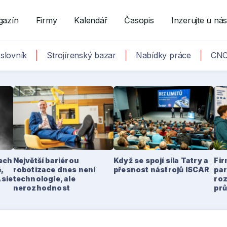
gazín
Firmy
Kalendář
Časopis
Inzerujte u ná
slovník
Strojírenský bazar
Nabídky práce
CNC
tech
Největší bariérou
Když se spojí síla Tatry a
Fir
,
robotizace dnes není
přesnost nástrojů ISCAR
par
Asie
technologie, ale
ro
nerozhodnost
pr