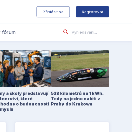
s
Přihlásit se
Registrovat
 fórum
my a školy představují
538 kilometrů na 1 kWh.
tnerství, které
Tedy na jedno nabití z
zhodne o budoucnosti
Prahy do Krakowa
ůmyslu