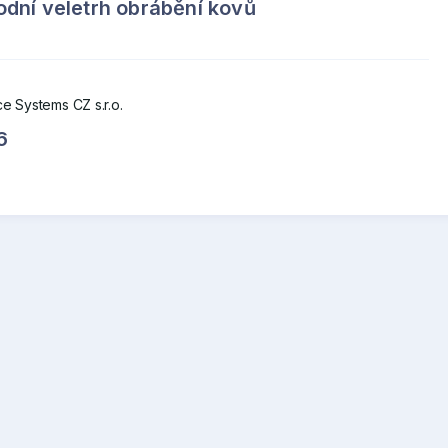
dní veletrh obrábění kovů
e Systems CZ s.r.o.
6