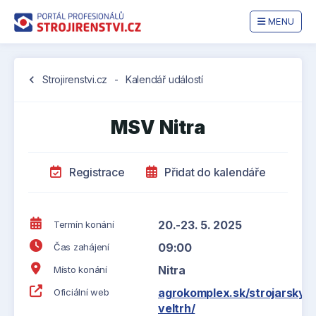
MENU
chevron_left
Strojirenstvi.cz
-
Kalendář událostí
MSV Nitra
Registrace
Přidat do kalendáře
20.-23. 5. 2025
Termín konání
09:00
Čas zahájení
Nitra
Místo konání
agrokomplex.sk/strojarsky-
Oficiální web
veltrh/