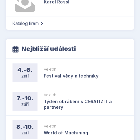
Karel Rössl
Katalog firem
Nejbližší události
4.-6.
Veletrh
září
Festival vědy a techniky
Veletrh
7.-10.
Týden obrábění s CERATIZIT a
září
partnery
8.-10.
Veletrh
září
World of Machining