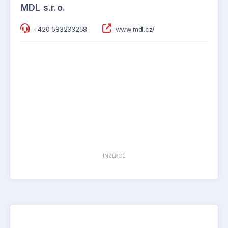
MDL s.r.o.
+420 583233258
www.mdl.cz/
INZERCE