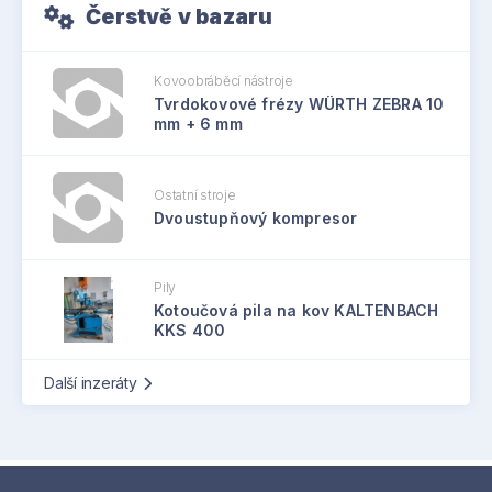
Čerstvě v bazaru
Kovoobráběcí nástroje
Tvrdokovové frézy WÜRTH ZEBRA 10
mm + 6 mm
Ostatní stroje
Dvoustupňový kompresor
Pily
Kotoučová pila na kov KALTENBACH
KKS 400
Další inzeráty