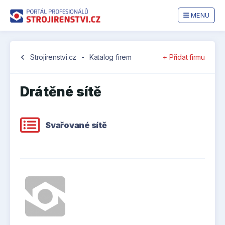
MENU
chevron_left
Strojirenstvi.cz
-
Katalog firem
+ Přidat firmu
Drátěné sítě
Svařované sítě