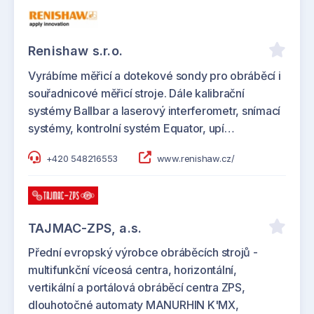
Renishaw s.r.o.
Vyrábíme měřicí a dotekové sondy pro obráběcí i
souřadnicové měřicí stroje. Dále kalibrační
systémy Ballbar a laserový interferometr, snímací
systémy, kontrolní systém Equator, upí…
+420 548216553
www.renishaw.cz/
TAJMAC-ZPS, a.s.
Přední evropský výrobce obráběcích strojů -
multifunkční víceosá centra, horizontální,
vertikální a portálová obráběcí centra ZPS,
dlouhotočné automaty MANURHIN K'MX,