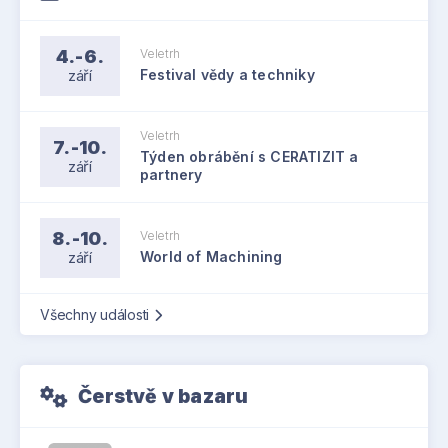
4.-6.
Veletrh
září
Festival vědy a techniky
Veletrh
7.-10.
Týden obrábění s CERATIZIT a
září
partnery
8.-10.
Veletrh
září
World of Machining
Všechny události
Čerstvě v bazaru