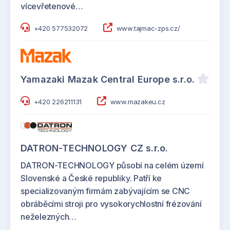
vícevřetenové…
+420 577532072
www.tajmac-zps.cz/
Yamazaki Mazak Central Europe s.r.o.
+420 226211131
www.mazakeu.cz
DATRON-TECHNOLOGY CZ s.r.o.
DATRON-TECHNOLOGY působí na celém území
Slovenské a České republiky. Patří ke
specializovaným firmám zabývajícím se CNC
obráběcími stroji pro vysokorychlostní frézování
neželezných…