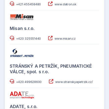
+421 455458480
www.datron.sk
Misan s.r.o.
+420 325551440
www.misan.cz
STRÁNSKÝ A PETRŽÍK, PNEUMATICKÉ
VÁLCE, spol. s r.o.
+420 499628600
www.stranskyapetrzik.cz/
ADATE, s.r.o.