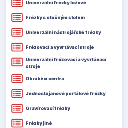
Univerzální frézky ložové
Frézky s otočným stolem
Univerzální nástrojářské frézky
Frézovací a vyvrtávací stroje
Univerzální frézovací a vyvrtávací
stroje
Obráběcí centra
Jednostojanové portálové frézky
Gravírovací frézky
Frézky jiné