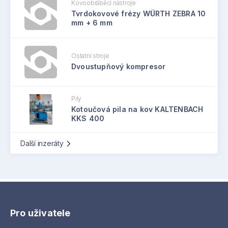
Kovoobráběcí nástroje
Tvrdokovové frézy WÜRTH ZEBRA 10
mm + 6 mm
Ostatní stroje
Dvoustupňový kompresor
Pily
Kotoučová pila na kov KALTENBACH
KKS 400
Další inzeráty
Pro uživatele