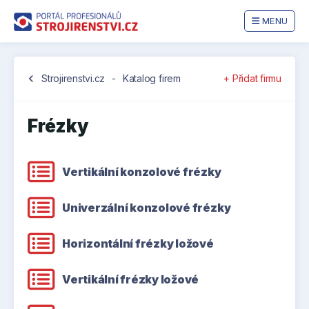
MENU
chevron_left
Strojirenstvi.cz
-
Katalog firem
+ Přidat firmu
Frézky
Vertikální konzolové frézky
Univerzální konzolové frézky
Horizontální frézky ložové
Vertikální frézky ložové