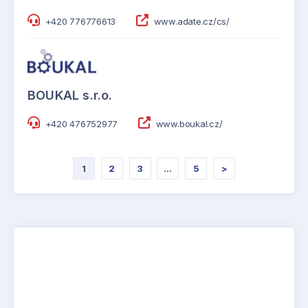
+420 776776613
www.adate.cz/cs/
BOUKAL s.r.o.
+420 476752977
www.boukal.cz/
1
2
3
…
5
>