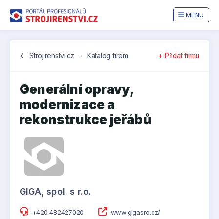
MENU
chevron_left
Strojirenstvi.cz
-
Katalog firem
+ Přidat firmu
Generální opravy,
modernizace a
rekonstrukce jeřábů
GIGA, spol. s r.o.
+420 482427020
www.gigasro.cz/