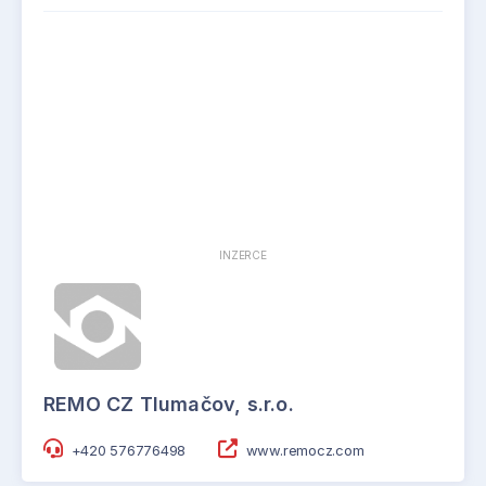
INZERCE
REMO CZ Tlumačov, s.r.o.
+420 576776498
www.remocz.com