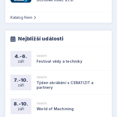
Katalog firem
Nejbližší události
4.-6.
Veletrh
září
Festival vědy a techniky
Veletrh
7.-10.
Týden obrábění s CERATIZIT a
září
partnery
8.-10.
Veletrh
září
World of Machining