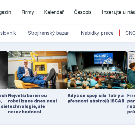
gazín
Firmy
Kalendář
Časopis
Inzerujte u ná
slovník
Strojírenský bazar
Nabídky práce
CNC
tech
Největší bariérou
Když se spojí síla Tatry a
Fir
,
robotizace dnes není
přesnost nástrojů ISCAR
par
Asie
technologie, ale
ro
nerozhodnost
pr