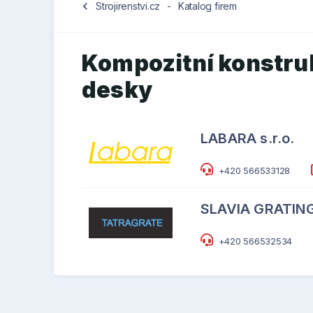
chevron_left
Strojirenstvi.cz
-
Katalog firem
Kompozitní konstrukč
desky
LABARA s.r.o.
+420 566533128
SLAVIA GRATINGS
+420 566532534