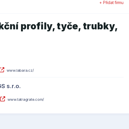
+ Přidat firmu
ní profily, tyče, trubky,
www.labara.cz/
 s.r.o.
www.tatragrate.com/