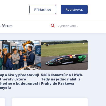
s
Přihlásit se
Registrovat
 fórum
my a školy představují
538 kilometrů na 1 kWh.
tnerství, které
Tedy na jedno nabití z
zhodne o budoucnosti
Prahy do Krakowa
ůmyslu