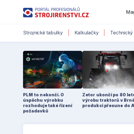
Ma
Strojnické tabulky
Kalkulačky
Technický 
PLM to nekončí. O
Zetor ukončí po 80 le
úspěchu výrobku
výrobu traktorů v Brně
rozhoduje také řízení
produkci přesune do 
požadavků