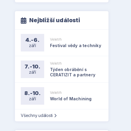
Nejbližší události
4.-6.
Veletrh
září
Festival vědy a techniky
Veletrh
7.-10.
Týden obrábění s
září
CERATIZIT a partnery
8.-10.
Veletrh
září
World of Machining
Všechny události