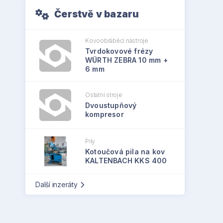
Čerstvě v bazaru
Kovoobráběcí nástroje
Tvrdokovové frézy
WÜRTH ZEBRA 10 mm +
6 mm
Ostatní stroje
Dvoustupňový
kompresor
Pily
Kotoučová pila na kov
KALTENBACH KKS 400
Další inzeráty