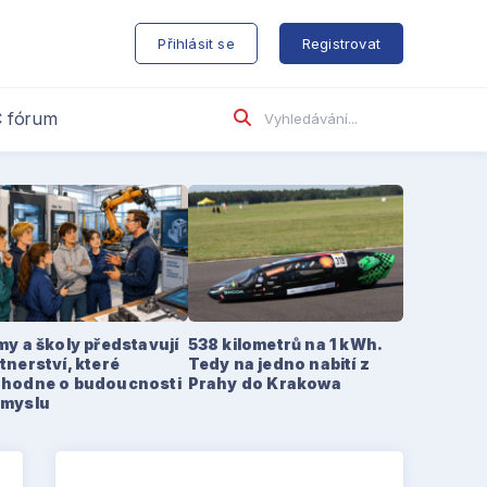
s
Přihlásit se
Registrovat
 fórum
my a školy představují
538 kilometrů na 1 kWh.
tnerství, které
Tedy na jedno nabití z
zhodne o budoucnosti
Prahy do Krakowa
ůmyslu