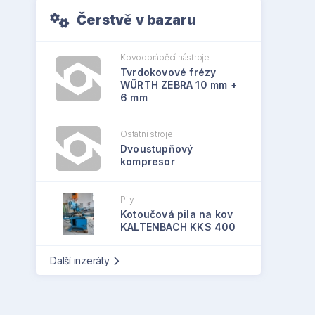
Čerstvě v bazaru
Kovoobráběcí nástroje
Tvrdokovové frézy
WÜRTH ZEBRA 10 mm +
6 mm
Ostatní stroje
Dvoustupňový
kompresor
Pily
Kotoučová pila na kov
KALTENBACH KKS 400
Další inzeráty