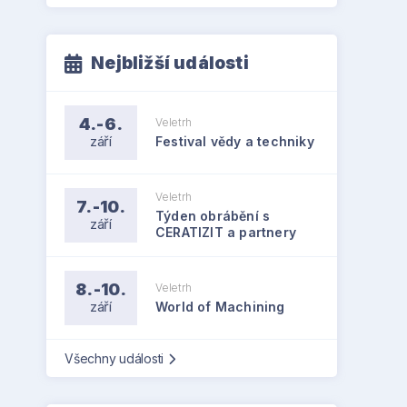
Nejbližší události
4.-6.
Veletrh
září
Festival vědy a techniky
Veletrh
7.-10.
Týden obrábění s
září
CERATIZIT a partnery
8.-10.
Veletrh
září
World of Machining
Všechny události