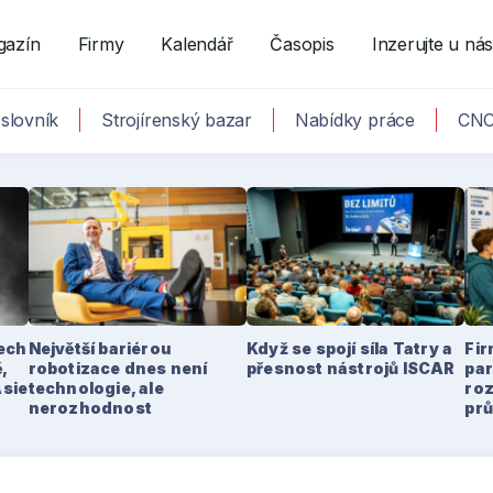
gazín
Firmy
Kalendář
Časopis
Inzerujte u ná
slovník
Strojírenský bazar
Nabídky práce
CNC
tech
Největší bariérou
Když se spojí síla Tatry a
Fir
,
robotizace dnes není
přesnost nástrojů ISCAR
par
Asie
technologie, ale
ro
nerozhodnost
pr