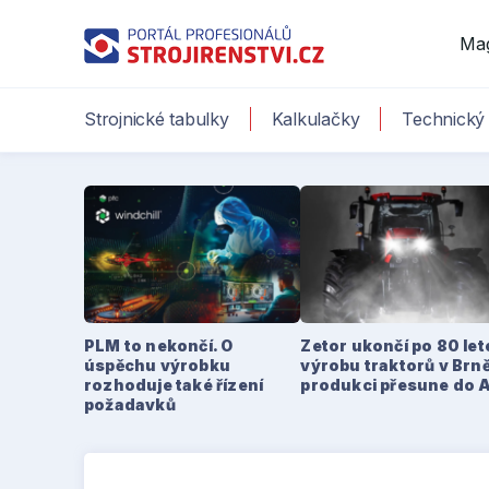
Ma
Strojnické tabulky
Kalkulačky
Technický 
PLM to nekončí. O
Zetor ukončí po 80 le
úspěchu výrobku
výrobu traktorů v Brně
rozhoduje také řízení
produkci přesune do 
požadavků