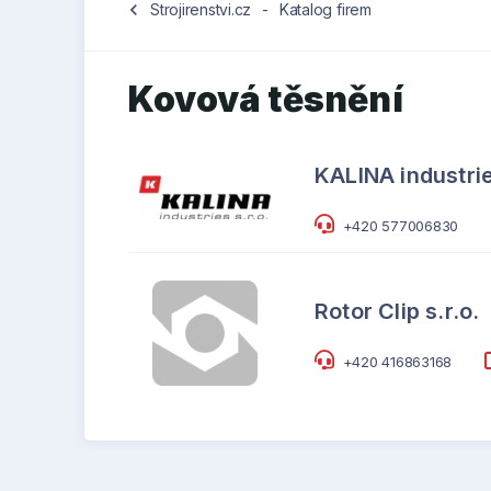
chevron_left
Strojirenstvi.cz
-
Katalog firem
Kovová těsnění
KALINA industrie
+420 577006830
Rotor Clip s.r.o.
+420 416863168