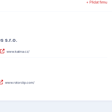
+ Přidat firmu
s s.r.o.
www.kalina.cz/
www.rotorclip.com/