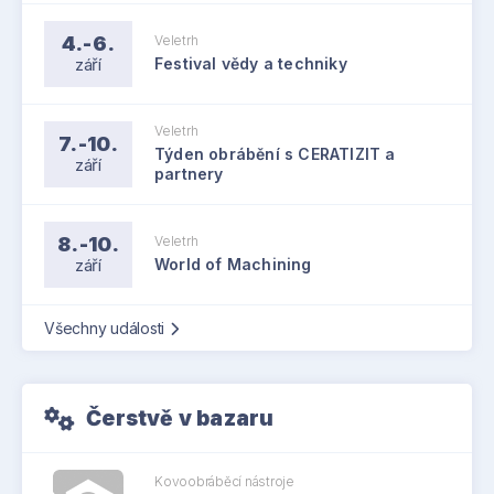
4.-6.
Veletrh
září
Festival vědy a techniky
Veletrh
7.-10.
Týden obrábění s CERATIZIT a
září
partnery
8.-10.
Veletrh
září
World of Machining
Všechny události
Čerstvě v bazaru
Kovoobráběcí nástroje