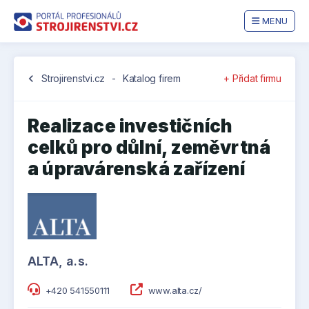
MENU
chevron_left
Strojirenstvi.cz
-
Katalog firem
+ Přidat firmu
Realizace investičních
celků pro důlní, zeměvrtná
a úpravárenská zařízení
ALTA, a.s.
+420 541550111
www.alta.cz/