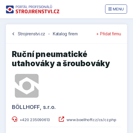
MENU
chevron_left
Strojirenstvi.cz
-
Katalog firem
+ Přidat firmu
Ruční pneumatické
utahováky a šroubováky
BÖLLHOFF, s.r.o.
+420 235090613
www.boellhoff.cz/cs/cz.php