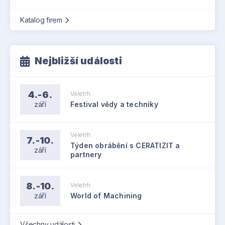
Katalog firem
Nejbližší události
4.-6.
Veletrh
září
Festival vědy a techniky
Veletrh
7.-10.
Týden obrábění s CERATIZIT a
září
partnery
8.-10.
Veletrh
září
World of Machining
Všechny události