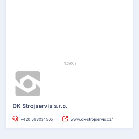
INZERCE
OK Strojservis s.r.o.
+420 563034505
www.ok-strojservis.cz/