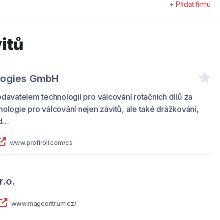
+ Přidat firmu
itů
ologies GmbH
t dodavatelem technologií pro válcování rotačních dílů za
ologie pro válcování nejen závitů, ale také drážkování,
 d…
www.profiroll.com/cs
.o.
www.magcentrum.cz/