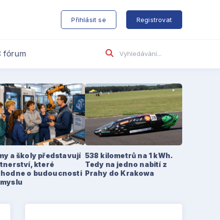
s
Přihlásit se
Registrovat
 fórum
my a školy představují
538 kilometrů na 1 kWh.
tnerství, které
Tedy na jedno nabití z
zhodne o budoucnosti
Prahy do Krakowa
ůmyslu