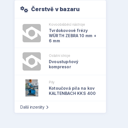
Čerstvě v bazaru
Kovoobráběcí nástroje
Tvrdokovové frézy
WÜRTH ZEBRA 10 mm +
6 mm
Ostatní stroje
Dvoustupňový
kompresor
Pily
Kotoučová pila na kov
KALTENBACH KKS 400
Další inzeráty