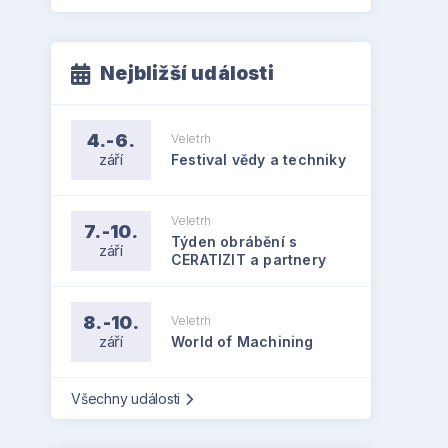
Nejbližší události
4.-6.
Veletrh
září
Festival vědy a techniky
Veletrh
7.-10.
Týden obrábění s
září
CERATIZIT a partnery
8.-10.
Veletrh
září
World of Machining
Všechny události