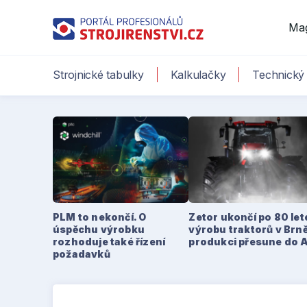
Ma
Strojnické tabulky
Kalkulačky
Technický 
PLM to nekončí. O
Zetor ukončí po 80 le
úspěchu výrobku
výrobu traktorů v Brně
rozhoduje také řízení
produkci přesune do 
požadavků