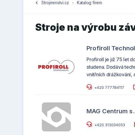
chevron_left
Strojirenstvi.cz
-
Katalog firem
Stroje na výrobu záv
Profiroll Techn
Profiroll je již 75 le
studena. Dodává techn
vnitřních drážkování,
+420 777784117
MAG Centrum s.r
+420 313034053