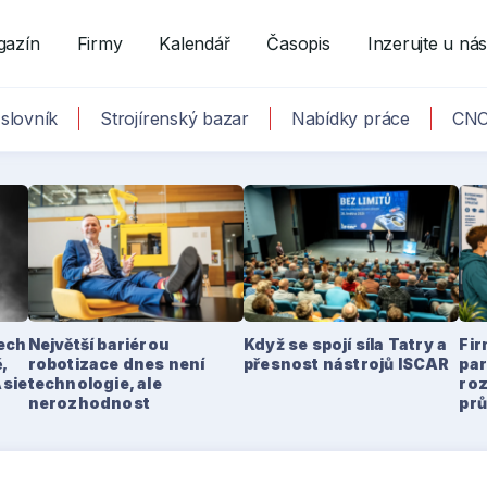
gazín
Firmy
Kalendář
Časopis
Inzerujte u ná
slovník
Strojírenský bazar
Nabídky práce
CNC
tech
Největší bariérou
Když se spojí síla Tatry a
Fir
,
robotizace dnes není
přesnost nástrojů ISCAR
par
Asie
technologie, ale
ro
nerozhodnost
pr