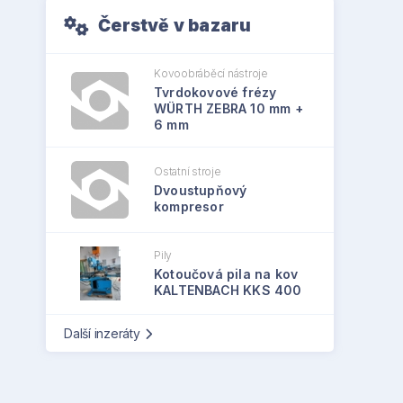
Čerstvě v bazaru
Kovoobráběcí nástroje
Tvrdokovové frézy
WÜRTH ZEBRA 10 mm +
6 mm
Ostatní stroje
Dvoustupňový
kompresor
Pily
Kotoučová pila na kov
KALTENBACH KKS 400
Další inzeráty