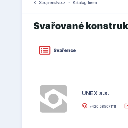
chevron_left
Strojirenstvi.cz
-
Katalog firem
Svařované konstru
Svařence
UNEX a.s.
+420 585071111