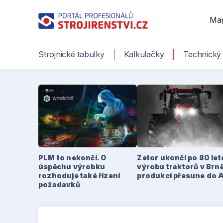
Ma
Strojnické tabulky
Kalkulačky
Technický 
PLM to nekončí. O
Zetor ukončí po 80 le
úspěchu výrobku
výrobu traktorů v Brně
rozhoduje také řízení
produkci přesune do 
požadavků