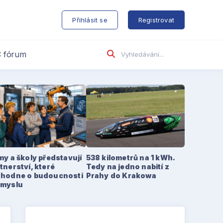
s
Přihlásit se
Registrovat
 fórum
my a školy představují
538 kilometrů na 1 kWh.
tnerství, které
Tedy na jedno nabití z
zhodne o budoucnosti
Prahy do Krakowa
ůmyslu