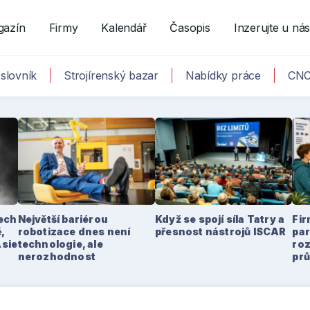
gazín
Firmy
Kalendář
Časopis
Inzerujte u ná
slovník
Strojírenský bazar
Nabídky práce
CNC
tech
Největší bariérou
Když se spojí síla Tatry a
Fir
,
robotizace dnes není
přesnost nástrojů ISCAR
par
Asie
technologie, ale
ro
nerozhodnost
pr