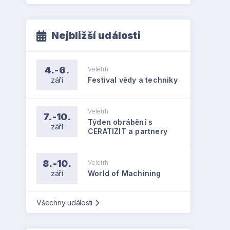
Nejbližší události
4.-6.
Veletrh
září
Festival vědy a techniky
Veletrh
7.-10.
Týden obrábění s
září
CERATIZIT a partnery
8.-10.
Veletrh
září
World of Machining
Všechny události