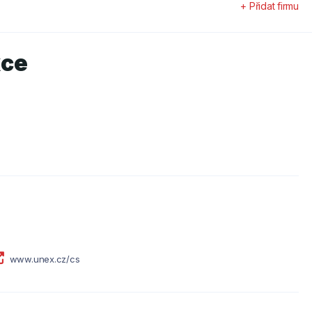
+ Přidat firmu
kce
www.unex.cz/cs