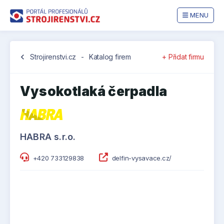
MENU
chevron_left
Strojirenstvi.cz
-
Katalog firem
+ Přidat firmu
Vysokotlaká čerpadla
HABRA s.r.o.
+420 733129838
delfin-vysavace.cz/