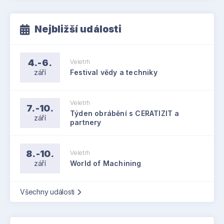
Nejbližší události
4.-6.
Veletrh
září
Festival vědy a techniky
Veletrh
7.-10.
Týden obrábění s CERATIZIT a
září
partnery
8.-10.
Veletrh
září
World of Machining
Všechny události