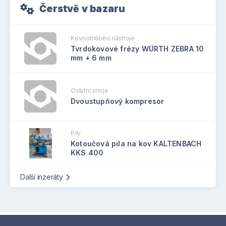
Čerstvě v bazaru
Kovoobráběcí nástroje
Tvrdokovové frézy WÜRTH ZEBRA 10
mm + 6 mm
Ostatní stroje
Dvoustupňový kompresor
Pily
Kotoučová pila na kov KALTENBACH
KKS 400
Další inzeráty