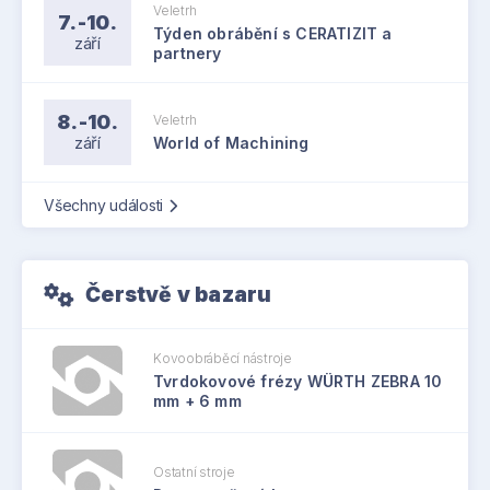
Veletrh
7.-10.
Týden obrábění s CERATIZIT a
září
partnery
8.-10.
Veletrh
září
World of Machining
Všechny události
Čerstvě v bazaru
Kovoobráběcí nástroje
Tvrdokovové frézy WÜRTH ZEBRA 10
mm + 6 mm
Ostatní stroje