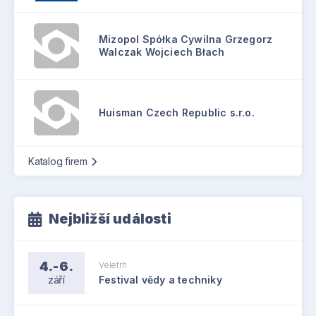
Mizopol Spółka Cywilna Grzegorz
Walczak Wojciech Błach
Huisman Czech Republic s.r.o.
Katalog firem
Nejbližší události
4.-6.
Veletrh
září
Festival vědy a techniky