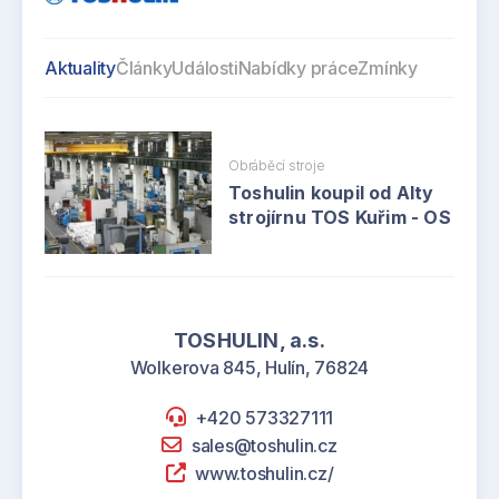
Aktuality
Články
Události
Nabídky práce
Zmínky
Obráběcí stroje
Toshulin koupil od Alty
strojírnu TOS Kuřim - OS
TOSHULIN, a.s.
Wolkerova 845, Hulín, 76824
+420 573327111
sales@toshulin.cz
www.toshulin.cz/