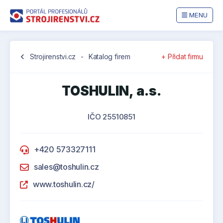
MENU
chevron_left
Strojirenstvi.cz
-
Katalog firem
+ Přidat firmu
TOSHULIN, a.s.
IČO 25510851
+420 573327111
sales@toshulin.cz
www.toshulin.cz/