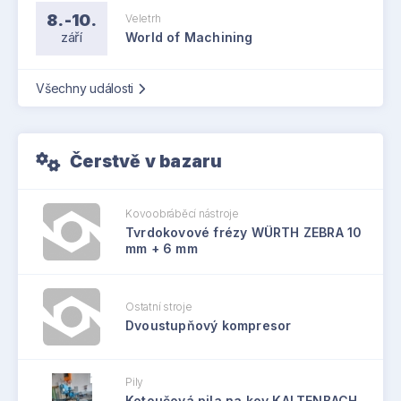
8.-10.
Veletrh
září
World of Machining
Všechny události
Čerstvě v bazaru
Kovoobráběcí nástroje
Tvrdokovové frézy WÜRTH ZEBRA 10
mm + 6 mm
Ostatní stroje
Dvoustupňový kompresor
Pily
Kotoučová pila na kov KALTENBACH