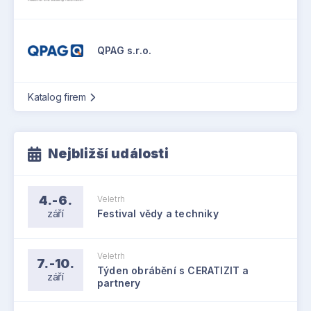
QPAG s.r.o.
Katalog firem
Nejbližší události
4.-6.
Veletrh
září
Festival vědy a techniky
Veletrh
7.-10.
Týden obrábění s CERATIZIT a
září
partnery