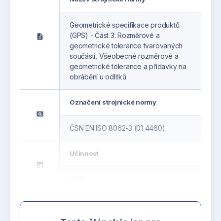
Geometrické specifikace produktů
(GPS) - Část 3: Rozměrové a
description
geometrické tolerance tvarovaných
součástí, Všeobecné rozměrové a
geometrické tolerance a přídavky na
obrábění u odlitků
Označení strojnické normy
pageview
ČSN EN ISO 8062-3 (01 4460)
Účinnost
today
2008