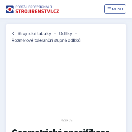
MENU
Jste
chevron_left
Strojnické tabulky
–
Odlitky
–
zde:
Rozměrové toleranční stupně odlitků
INZERCE