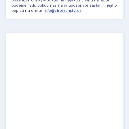
obsahové chyby – pokud na nějakou chybu narazíte,
budeme rádi, pokud nás na ni upozorníte zasláním jejího
popisu na e-mail
info@strojirenstvi.cz
.