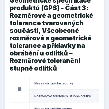
Geometrické specifikace
produktů (GPS) - Část 3:
Rozměrové a geometrické
tolerance tvarovaných
součástí, Všeobecné
rozměrové a geometrické
tolerance a přídavky na
obrábění u odlitků –
Rozměrové toleranční
stupně odlitků
Název strojnické tabulky
grid_on
Rozměrové toleranční stupně odlitků
Název strojnické normy