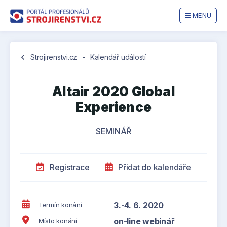
MENU
chevron_left
Strojirenstvi.cz
-
Kalendář událostí
Altair 2020 Global
Experience
SEMINÁŘ
Registrace
Přidat do kalendáře
3.-4. 6. 2020
Termín konání
on-line webinář
Místo konání