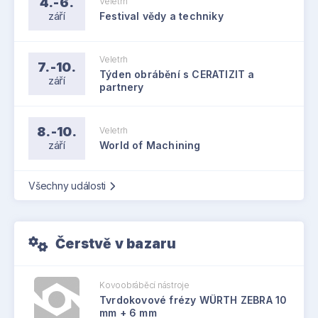
4.-6.
Veletrh
září
Festival vědy a techniky
Veletrh
7.-10.
Týden obrábění s CERATIZIT a
září
partnery
8.-10.
Veletrh
září
World of Machining
Všechny události
Čerstvě v bazaru
Kovoobráběcí nástroje
Tvrdokovové frézy WÜRTH ZEBRA 10
mm + 6 mm