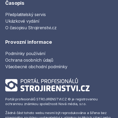
Časopis
Předplatitelský servis
Ukázkové vydání
O časopisu Strojirenstvi.cz
Provozní informace
Podmínky používání
Ochrana osobních údajů
Všeobecné obchodní podmínky
Portál profesionálů STROJIRENSTVI.CZ © je registrovanou
ochrannou známkou společnosti Nová média, s.r.o.
Žádná část tohoto webu nesmí být reprodukována a šířena bez
písemného souhlasu vydavatelství s výjimkou krátkých citací nebo