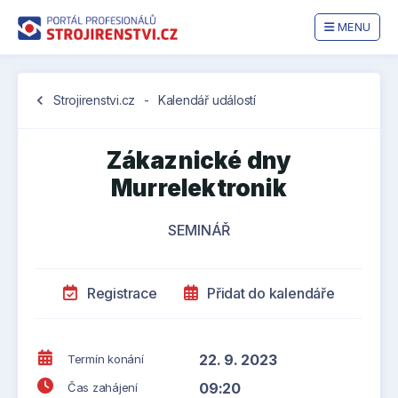
MENU
chevron_left
Strojirenstvi.cz
-
Kalendář událostí
Zákaznické dny
Murrelektronik
SEMINÁŘ
Registrace
Přidat do kalendáře
22. 9. 2023
Termín konání
09:20
Čas zahájení