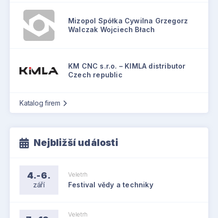
Mizopol Spółka Cywilna Grzegorz
Walczak Wojciech Błach
KM CNC s.r.o. – KIMLA distributor
Czech republic
Katalog firem
Nejbližší události
4.-6.
Veletrh
září
Festival vědy a techniky
Veletrh