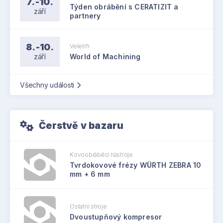
7.-10.
Týden obrábění s CERATIZIT a
září
partnery
8.-10.
Veletrh
září
World of Machining
Všechny události
Čerstvě v bazaru
Kovoobráběcí nástroje
Tvrdokovové frézy WÜRTH ZEBRA 10
mm + 6 mm
Ostatní stroje
Dvoustupňový kompresor