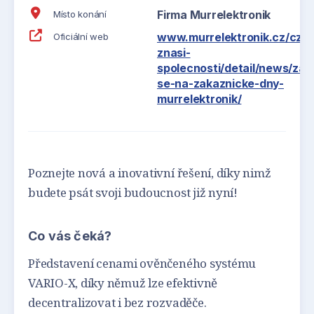
Firma Murrelektronik
Místo konání
www.murrelektronik.cz/cz/sp
Oficiální web
znasi-
spolecnosti/detail/news/zare
se-na-zakaznicke-dny-
murrelektronik/
Poznejte nová a inovativní řešení, díky nimž
budete psát svoji budoucnost již nyní!
Co vás čeká?
Představení cenami ověnčeného systému
VARIO-X, díky němuž lze efektivně
decentralizovat i bez rozvaděče.