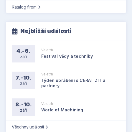
Katalog firem
Nejbližší události
4.-6.
Veletrh
září
Festival vědy a techniky
Veletrh
7.-10.
Týden obrábění s CERATIZIT a
září
partnery
8.-10.
Veletrh
září
World of Machining
Všechny události