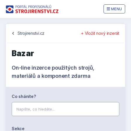
MENU
chevron_left
Strojirenstvi.cz
+ Vložit nový inzerát
Bazar
On-line inzerce použitých strojů,
materiálů a komponent zdarma
Co sháníte?
Sekce