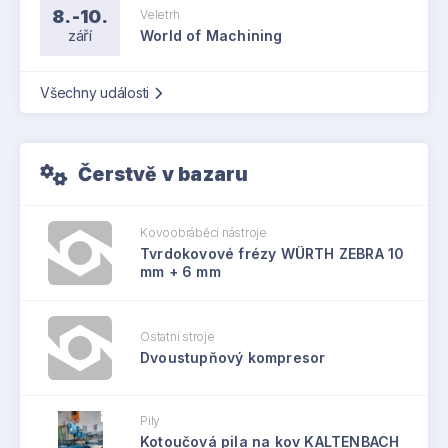
8.-10.
Veletrh
září
World of Machining
Všechny události
Čerstvě v bazaru
Kovoobráběcí nástroje
Tvrdokovové frézy WÜRTH ZEBRA 10
mm + 6 mm
Ostatní stroje
Dvoustupňový kompresor
Pily
Kotoučová pila na kov KALTENBACH