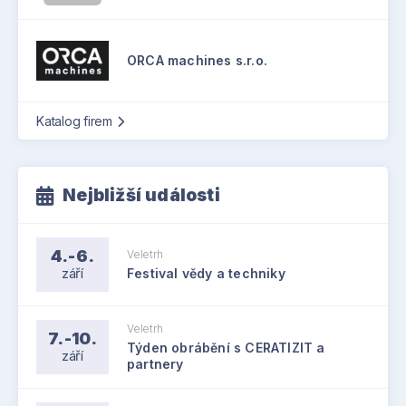
ORCA machines s.r.o.
Katalog firem
Nejbližší události
4.-6.
Veletrh
září
Festival vědy a techniky
Veletrh
7.-10.
Týden obrábění s CERATIZIT a
září
partnery