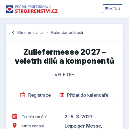
MENU
chevron_left
Strojirenstvi.cz
-
Kalendář událostí
Zuliefermesse 2027 –
veletrh dílů a komponentů
VELETRH
Registrace
Přidat do kalendáře
2.-5. 3. 2027
Termín konání
Leipziger Messe,
Místo konání