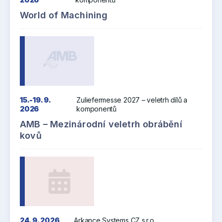
World of Machining
15.-19. 9.
Zuliefermesse 2027 – veletrh dílů a
2026
komponentů
AMB – Mezinárodní veletrh obrábění
kovů
24. 9. 2026
Arkance Systems CZ s.r.o.