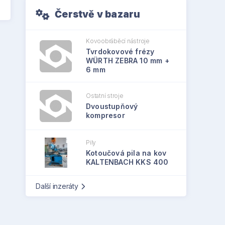
Čerstvě v bazaru
Kovoobráběcí nástroje
Tvrdokovové frézy
WÜRTH ZEBRA 10 mm +
6 mm
Ostatní stroje
Dvoustupňový
kompresor
Pily
Kotoučová pila na kov
KALTENBACH KKS 400
Další inzeráty