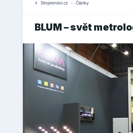
chevron_left
Strojirenstvi.cz
-
Články
BLUM – svět metrolo