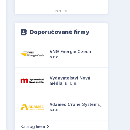
INZERCE
Doporučované firmy
VNG Energie Czech
s.r.o.
Vydavatelství Nová
média, s. r. o.
Adamec Crane Systems,
s.r.o.
Katalog firem