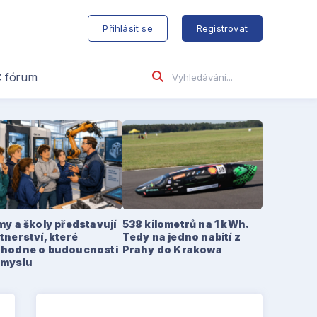
s
Přihlásit se
Registrovat
 fórum
my a školy představují
538 kilometrů na 1 kWh.
tnerství, které
Tedy na jedno nabití z
zhodne o budoucnosti
Prahy do Krakowa
ůmyslu