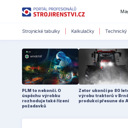
Ma
Strojnické tabulky
Kalkulačky
Technický 
PLM to nekončí. O
Zetor ukončí po 80 le
úspěchu výrobku
výrobu traktorů v Brně
rozhoduje také řízení
produkci přesune do 
požadavků