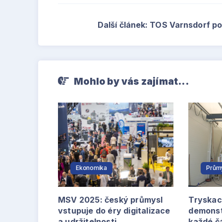
Další článek: TOS Varnsdorf p
Mohlo by vás zajímat...
Ekonomika
Průmy
MSV 2025: český průmysl
Tryskac
vstupuje do éry digitalizace
demonstr
a udržitelnosti
každé č