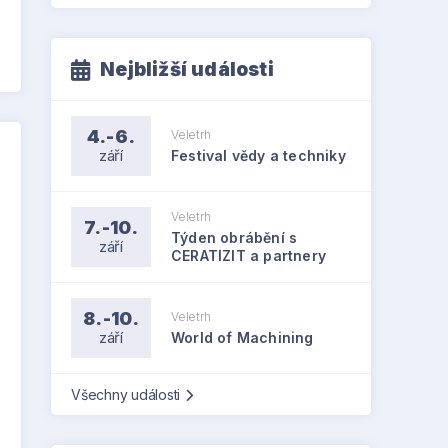
Nejbližší události
4.-6.
Veletrh
září
Festival vědy a techniky
Veletrh
7.-10.
Týden obrábění s
září
CERATIZIT a partnery
8.-10.
Veletrh
září
World of Machining
Všechny události