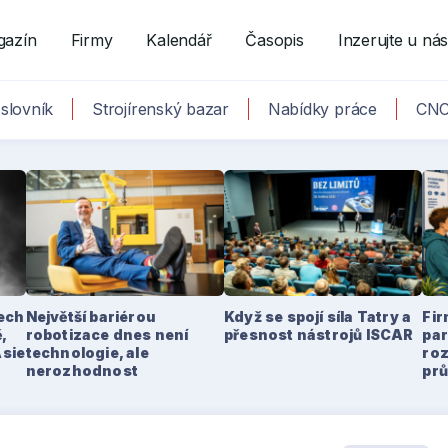
gazín
Firmy
Kalendář
Časopis
Inzerujte u ná
slovník
Strojírenský bazar
Nabídky práce
CNC
tech
Největší bariérou
Když se spojí síla Tatry a
Fir
,
robotizace dnes není
přesnost nástrojů ISCAR
par
Asie
technologie, ale
ro
nerozhodnost
pr