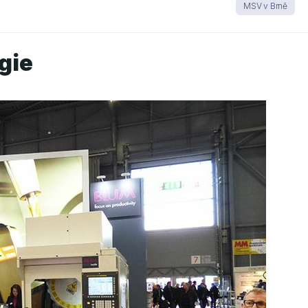
MSV v Brně
gie