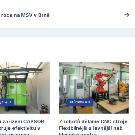
o roce na MSV v Brně
sl 4.0
Průmysl 4.0
í zařízení CAPSOR
Z robotů děláme CNC stroje.
uje efektivitu v
Flexibilnější a levnější než
ásti procesu
klasická centra