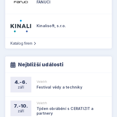
FANUCI
Kinalisoft, s.r.o.
Katalog firem
Nejbližší události
4.-6.
Veletrh
září
Festival vědy a techniky
Veletrh
7.-10.
Týden obrábění s CERATIZIT a
září
partnery