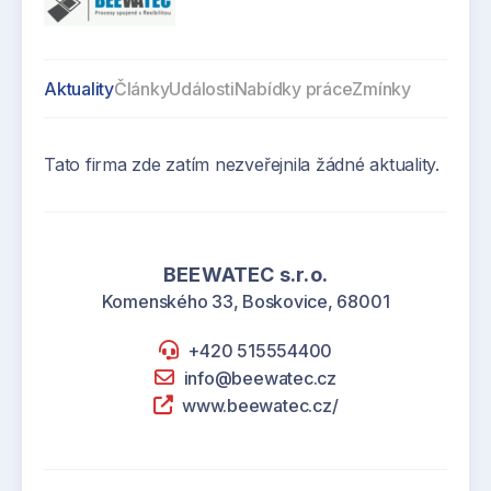
Aktuality
Články
Události
Nabídky práce
Zmínky
Tato firma zde zatím nezveřejnila žádné aktuality.
BEEWATEC s.r.o.
Komenského 33, Boskovice, 68001
+420 515554400
info@beewatec.cz
www.beewatec.cz/