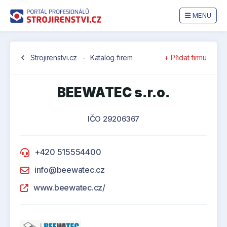
MENU
chevron_left
Strojirenstvi.cz
-
Katalog firem
+ Přidat firmu
BEEWATEC s.r.o.
IČO 29206367
+420 515554400
info@beewatec.cz
www.beewatec.cz/