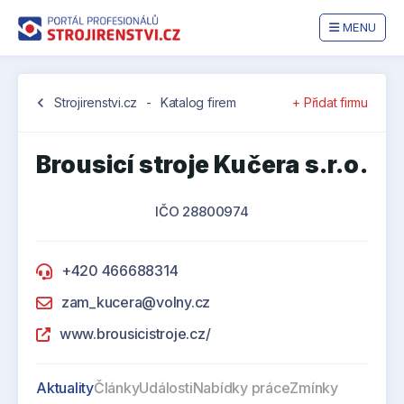
MENU
chevron_left
Strojirenstvi.cz
-
Katalog firem
+ Přidat firmu
Brousicí stroje Kučera s.r.o.
IČO 28800974
+420 466688314
zam_kucera@volny.cz
www.brousicistroje.cz/
Aktuality
Články
Události
Nabídky práce
Zmínky