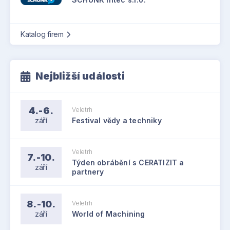
Katalog firem
Nejbližší události
4.-6.
Veletrh
září
Festival vědy a techniky
Veletrh
7.-10.
Týden obrábění s CERATIZIT a
září
partnery
8.-10.
Veletrh
září
World of Machining