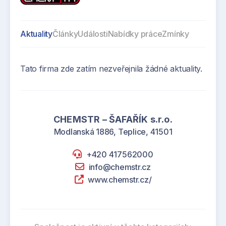
Aktuality
Články
Události
Nabídky práce
Zmínky
Tato firma zde zatím nezveřejnila žádné aktuality.
CHEMSTR – ŠAFAŘÍK s.r.o.
Modlanská 1886, Teplice, 41501
+420 417562000
info@chemstr.cz
www.chemstr.cz/