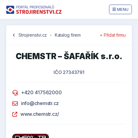
MENU
chevron_left
Strojirenstvi.cz
-
Katalog firem
+ Přidat firmu
CHEMSTR – ŠAFAŘÍK s.r.o.
IČO 27343791
+420 417562000
info@chemstr.cz
www.chemstr.cz/