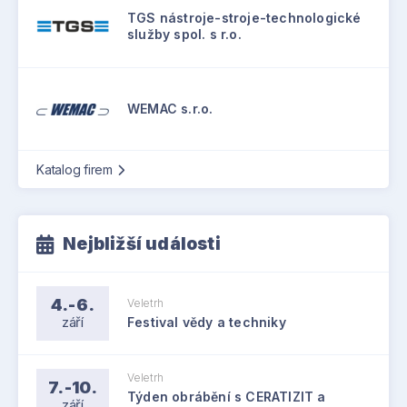
TGS nástroje-stroje-technologické
služby spol. s r.o.
WEMAC s.r.o.
Katalog firem
Nejbližší události
4.-6.
Veletrh
září
Festival vědy a techniky
Veletrh
7.-10.
Týden obrábění s CERATIZIT a
září