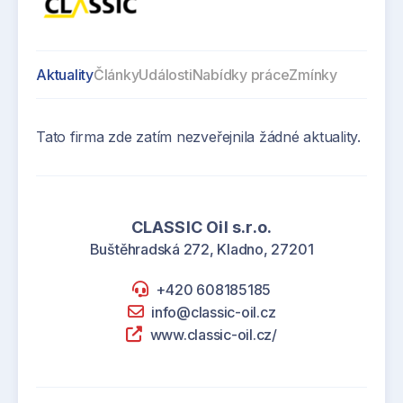
Aktuality
Články
Události
Nabídky práce
Zmínky
Tato firma zde zatím nezveřejnila žádné aktuality.
CLASSIC Oil s.r.o.
Buštěhradská 272, Kladno, 27201
+420 608185185
info@classic-oil.cz
www.classic-oil.cz/