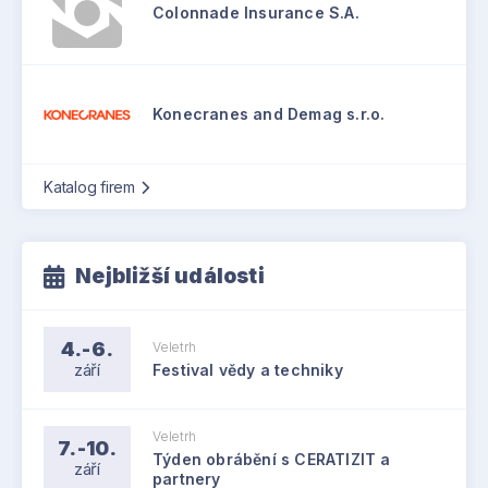
Colonnade Insurance S.A.
Konecranes and Demag s.r.o.
Katalog firem
Nejbližší události
4.-6.
Veletrh
září
Festival vědy a techniky
Veletrh
7.-10.
Týden obrábění s CERATIZIT a
září
partnery