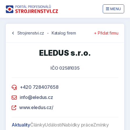
MENU
chevron_left
Strojirenstvi.cz
-
Katalog firem
+ Přidat firmu
ELEDUS s.r.o.
IČO 02581035
+420 728407658
info@eledus.cz
www.eledus.cz/
Aktuality
Články
Události
Nabídky práce
Zmínky