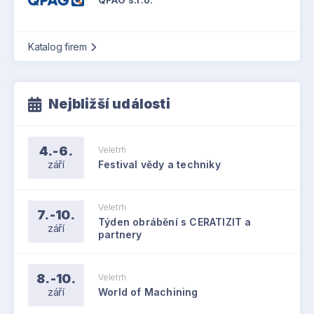
Katalog firem
Nejbližší události
4.-6.
Veletrh
září
Festival vědy a techniky
Veletrh
7.-10.
Týden obrábění s CERATIZIT a
září
partnery
8.-10.
Veletrh
září
World of Machining