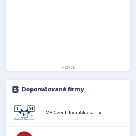
INZERCE
Doporučované firmy
TME Czech Republic s. r. o.