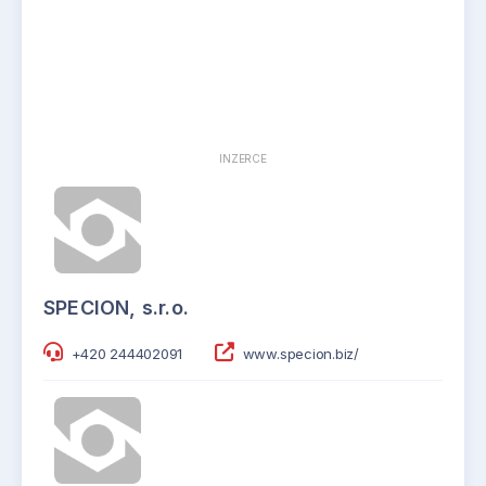
INZERCE
SPECION, s.r.o.
+420 244402091
www.specion.biz/