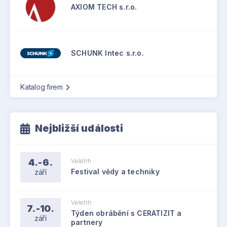
AXIOM TECH s.r.o.
SCHUNK Intec s.r.o.
Katalog firem
Nejbližší události
4.-6.
Veletrh
září
Festival vědy a techniky
Veletrh
7.-10.
Týden obrábění s CERATIZIT a
září
partnery