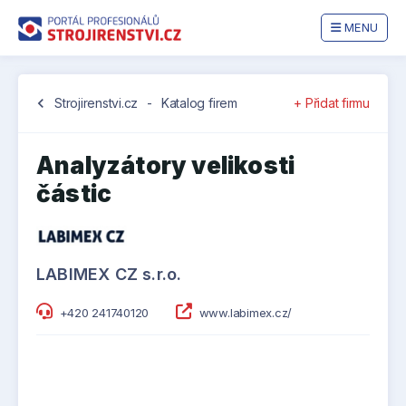
MENU
chevron_left
Strojirenstvi.cz
-
Katalog firem
+ Přidat firmu
Analyzátory velikosti
částic
LABIMEX CZ s.r.o.
+420 241740120
www.labimex.cz/