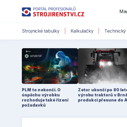
Ma
Strojnické tabulky
Kalkulačky
Technický 
PLM to nekončí. O
Zetor ukončí po 80 le
úspěchu výrobku
výrobu traktorů v Brně
rozhoduje také řízení
produkci přesune do 
požadavků