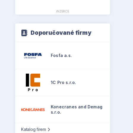
INZERCE
Doporučované firmy
Fosfa a.s.
1C Pro s.r.o.
Konecranes and Demag
s.r.o.
Katalog firem