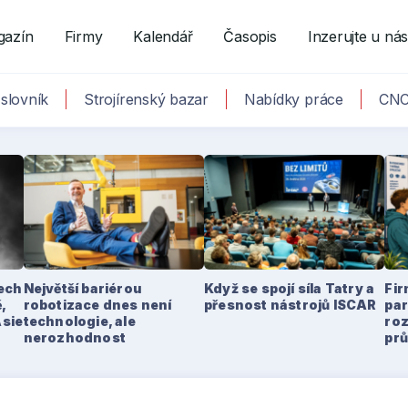
gazín
Firmy
Kalendář
Časopis
Inzerujte u ná
slovník
Strojírenský bazar
Nabídky práce
CNC
tech
Největší bariérou
Když se spojí síla Tatry a
Fir
,
robotizace dnes není
přesnost nástrojů ISCAR
par
Asie
technologie, ale
ro
nerozhodnost
pr