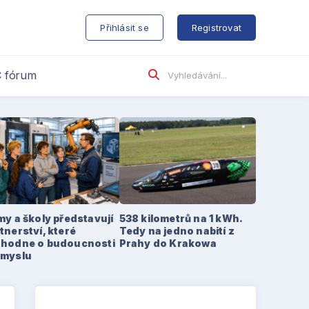
s
Přihlásit se
Registrovat
 fórum
my a školy představují
538 kilometrů na 1 kWh.
tnerství, které
Tedy na jedno nabití z
zhodne o budoucnosti
Prahy do Krakowa
ůmyslu