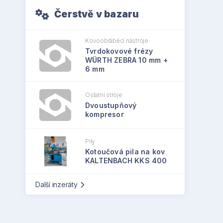
Čerstvě v bazaru
Kovoobráběcí nástroje
Tvrdokovové frézy
WÜRTH ZEBRA 10 mm +
6 mm
Ostatní stroje
Dvoustupňový
kompresor
Pily
Kotoučová pila na kov
KALTENBACH KKS 400
Další inzeráty