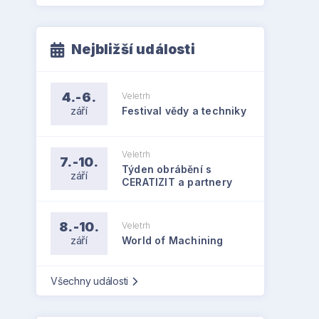
Nejbližší události
4.-6.
Veletrh
září
Festival vědy a techniky
Veletrh
7.-10.
Týden obrábění s
září
CERATIZIT a partnery
8.-10.
Veletrh
září
World of Machining
Všechny události