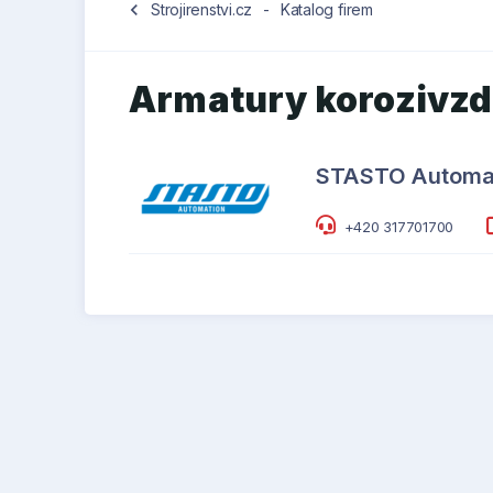
chevron_left
Strojirenstvi.cz
-
Katalog firem
Armatury korozivz
STASTO Automati
+420 317701700