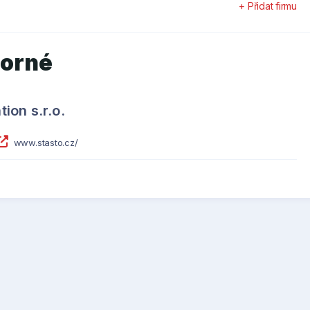
+ Přidat firmu
dorné
on s.r.o.
www.stasto.cz/