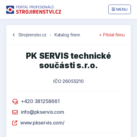
MENU
chevron_left
Strojirenstvi.cz
-
Katalog firem
+ Přidat firmu
PK SERVIS technické
součásti s.r.o.
IČO 26055210
+420 381258661
info@pkservis.com
www.pkservis.com/