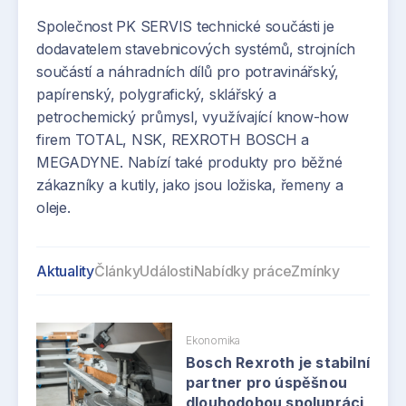
Společnost PK SERVIS technické součásti je
dodavatelem stavebnicových systémů, strojních
součástí a náhradních dílů pro potravinářský,
papírenský, polygrafický, sklářský a
petrochemický průmysl, využívající know-how
firem TOTAL, NSK, REXROTH BOSCH a
MEGADYNE. Nabízí také produkty pro běžné
zákazníky a kutily, jako jsou ložiska, řemeny a
oleje.
Aktuality
Články
Události
Nabídky práce
Zmínky
Ekonomika
Bosch Rexroth je stabilní
partner pro úspěšnou
dlouhodobou spolupráci