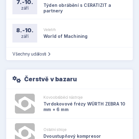
7.-10.
Týden obrábění s CERATIZIT a
září
partnery
8.-10.
Veletrh
září
World of Machining
Všechny události
Čerstvě v bazaru
Kovoobráběcí nástroje
Tvrdokovové frézy WÜRTH ZEBRA 10
mm + 6 mm
Ostatní stroje
Dvoustupňový kompresor