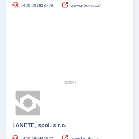
+420 608628779
www.nexnet.cz/
INZERCE
LANETE, spol. s r.o.
+420 569442577
www.lanete.cz/