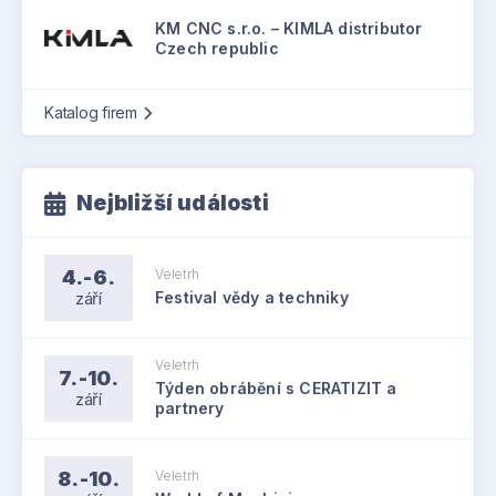
KM CNC s.r.o. – KIMLA distributor
Czech republic
Katalog firem
Nejbližší události
4.-6.
Veletrh
září
Festival vědy a techniky
Veletrh
7.-10.
Týden obrábění s CERATIZIT a
září
partnery
8.-10.
Veletrh