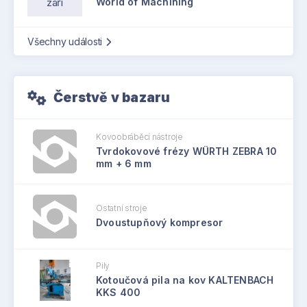
září
World of Machining
Všechny události
Čerstvě v bazaru
Kovoobráběcí nástroje
Tvrdokovové frézy WÜRTH ZEBRA 10
mm + 6 mm
Ostatní stroje
Dvoustupňový kompresor
Pily
Kotoučová pila na kov KALTENBACH
KKS 400