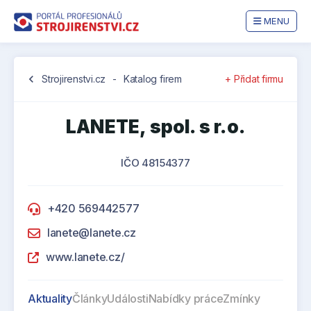
MENU
chevron_left
Strojirenstvi.cz
-
Katalog firem
+ Přidat firmu
LANETE, spol. s r.o.
IČO 48154377
+420 569442577
lanete@lanete.cz
www.lanete.cz/
Aktuality
Články
Události
Nabídky práce
Zmínky