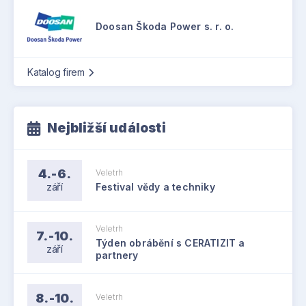
Doosan Škoda Power s. r. o.
Katalog firem
Nejbližší události
4.-6.
Veletrh
září
Festival vědy a techniky
Veletrh
7.-10.
Týden obrábění s CERATIZIT a
září
partnery
8.-10.
Veletrh