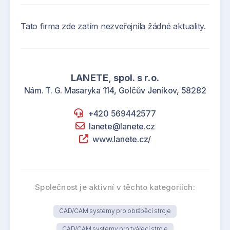
Tato firma zde zatím nezveřejnila žádné aktuality.
LANETE, spol. s r.o.
Nám. T. G. Masaryka 114, Golčův Jeníkov, 58282
+420 569442577
lanete@lanete.cz
www.lanete.cz/
Společnost je aktivní v těchto kategoriích:
CAD/CAM systémy pro obráběcí stroje
CAD/CAM systémy pro tvářecí stroje