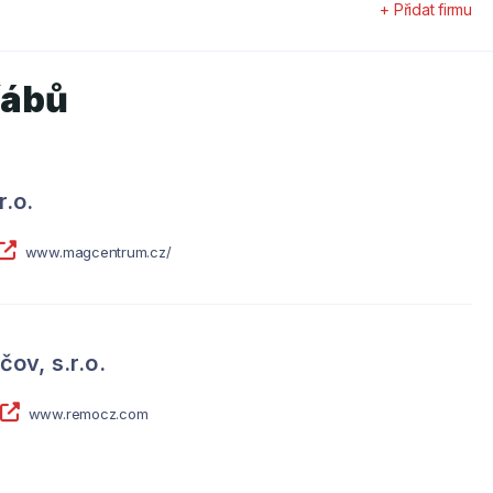
+ Přidat firmu
řábů
.o.
www.magcentrum.cz/
v, s.r.o.
www.remocz.com