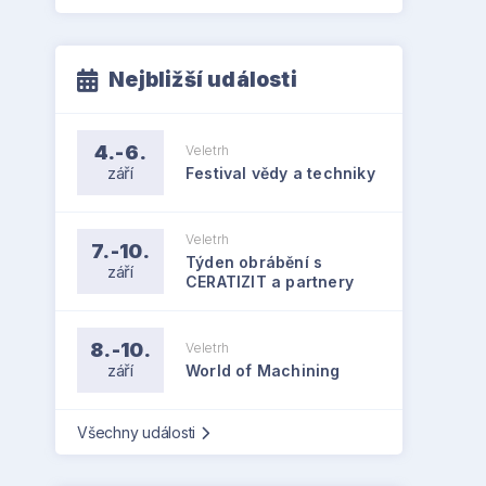
Nejbližší události
4.-6.
Veletrh
září
Festival vědy a techniky
Veletrh
7.-10.
Týden obrábění s
září
CERATIZIT a partnery
8.-10.
Veletrh
září
World of Machining
Všechny události