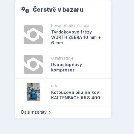
Čerstvě v bazaru
Kovoobráběcí nástroje
Tvrdokovové frézy
WÜRTH ZEBRA 10 mm +
6 mm
Ostatní stroje
Dvoustupňový
kompresor
Pily
Kotoučová pila na kov
KALTENBACH KKS 400
Další inzeráty