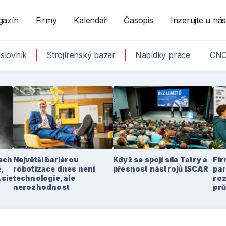
gazín
Firmy
Kalendář
Časopis
Inzerujte u ná
slovník
Strojírenský bazar
Nabídky práce
CNC
tech
Největší bariérou
Když se spojí síla Tatry a
Fir
,
robotizace dnes není
přesnost nástrojů ISCAR
par
Asie
technologie, ale
ro
nerozhodnost
pr