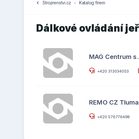
chevron_left
Strojirenstvi.cz
-
Katalog firem
Dálkové ovládání je
MAG Centrum s.r
+420 313034053
REMO CZ Tlumačo
+420 576776498