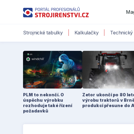
Ma
Strojnické tabulky
Kalkulačky
Technický 
PLM to nekončí. O
Zetor ukončí po 80 le
úspěchu výrobku
výrobu traktorů v Brně
rozhoduje také řízení
produkci přesune do 
požadavků