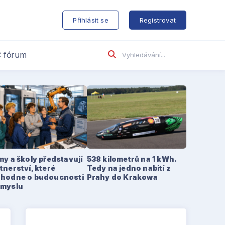
s
Přihlásit se
Registrovat
 fórum
my a školy představují
538 kilometrů na 1 kWh.
tnerství, které
Tedy na jedno nabití z
zhodne o budoucnosti
Prahy do Krakowa
ůmyslu